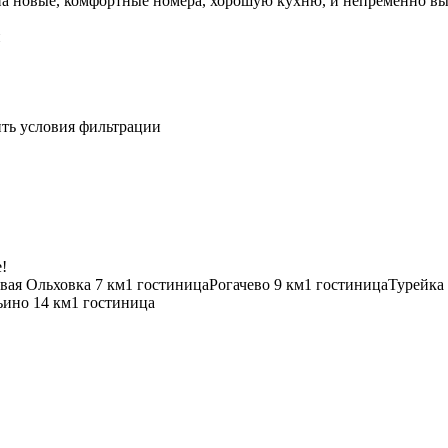
 на новые, комфортные номера, хорошую кухню, и непременно в
и
ить условия фильтрации
!
вая Ольховка
7 км
1 гостиница
Рогачево
9 км
1 гостиница
Турейка
ьино
14 км
1 гостиница