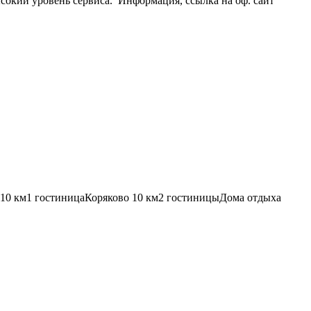
ысокий уровень сервиса.
Информация, ссылка на оф. сайт
10 км
1 гостиница
Коряково
10 км
2 гостиницы
Дома отдыха