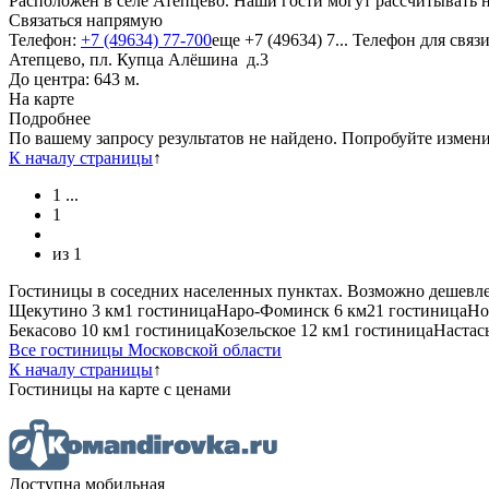
Расположен в селе Атепцево. Наши гости могут рассчитывать
Связаться напрямую
Телефон:
+7 (49634) 77-700
еще
+7 (49634) 7...
Телефон для связ
Атепцево, пл. Купца Алёшина д.3
До центра: 643 м.
На карте
Подробнее
По вашему запросу результатов не найдено. Попробуйте измен
К началу страницы
↑
1
...
1
из
1
Гостиницы в соседних населенных пунктах. Возможно дешевле
Щекутино
3 км
1 гостиница
Наро-Фоминск
6 км
21 гостиница
Но
Бекасово
10 км
1 гостиница
Козельское
12 км
1 гостиница
Настас
Все гостиницы Московской области
К началу страницы
↑
Гостиницы
на карте
с ценами
Доступна мобильная