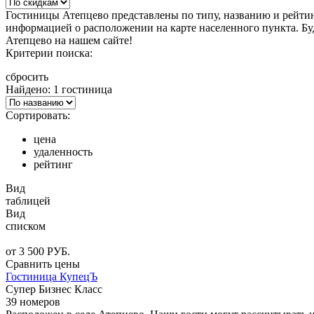
Гостиницы Атепцево представлены по типу, названию и рейти
информацией о расположении на карте населенного пункта. Бу
Атепцево на нашем сайте!
Критерии поиска:
сбросить
Найдено: 1 гостиница
Сортировать:
цена
удаленность
рейтинг
Вид
таблицей
Вид
списком
от
3 500
РУБ.
Сравнить цены
Гостиница КупецЪ
Супер Бизнес Класс
39 номеров