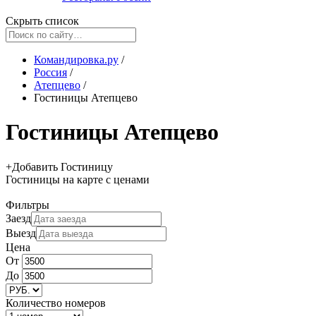
Скрыть список
Командировка.ру
/
Россия
/
Атепцево
/
Гостиницы Атепцево
Гостиницы Атепцево
+
Добавить Гостиницу
Гостиницы
на карте
с ценами
Фильтры
Заезд
Выезд
Цена
От
До
Количество номеров