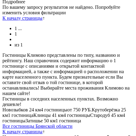
Подробнее
По вашему запросу результатов не найдено. Попробуйте
изменить условия фильтрации
К началу страницы
↑
1
...
1
из
1
Гостиницы Климово представлены по типу, названию и
рейтингу. Наш справочник содержит информацию о 1
гостинице с описаниями и открытой контактной
информацией, а также с информацией о расположении на
карте населенного пункта. Будем признательные если Вы
оставите свой отзыв о той гостинице, в которой
останавливались! Выбирайте места проживания Климово на
нашем сайте!
Гостиницы в соседних населенных пунктах. Возможно
дешевле!
Новозыбков
24 км
4 гостиницы
от
750 РУБ.
Крутоберёзка
25
км
1 гостиница
Клинцы
41 км
4 гостиницы
Стародуб
45 км
4
гостиницы
Затишье
50 км
1 гостиница
Все гостиницы Брянской области
К началу страницы
↑