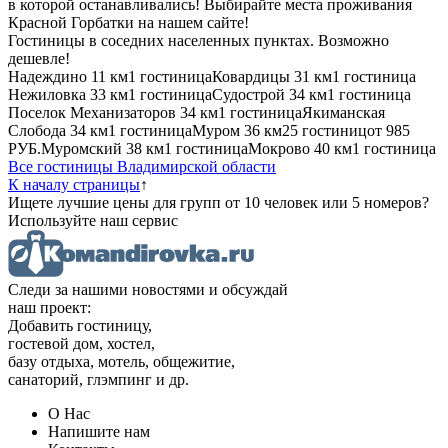
в которой останавливались! Выбирайте места проживания
Красной Горбатки на нашем сайте!
Гостиницы в соседних населенных пунктах. Возможно
дешевле!
Надеждино
11 км
1 гостиница
Ковардицы
31 км
1 гостиница
Нежиловка
33 км
1 гостиница
Судострой
34 км
1 гостиница
Поселок Механизаторов
34 км
1 гостиница
Якиманская
Слобода
34 км
1 гостиница
Муром
36 км
25 гостиниц
от
985
РУБ.
Муромский
38 км
1 гостиница
Мокрово
40 км
1 гостиница
Все гостиницы Владимирской области
К началу страницы
↑
Ищете лучшие цены для групп от 10 человек или 5 номеров?
Используйте наш сервис
Следи за нашими новостями и обсуждай
наш проект:
Добавить гостиницу,
гостевой дом, хостел,
базу отдыха, мотель, общежитие,
санаторий, глэмпинг и др.
О Нас
Напишите нам