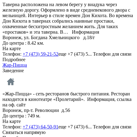
Таверна расположена на левом берегу у виадука через
железную дорогу. Оформлено в виде средневекового двора с
мельницей. Интерьер в стиле времен Дон Кихота. Во времена
Дон Кихота в тавернах собрались наивные простаки,
охваченные бесхитростным желанием жить. Для таких
«простаков» и эта таверна. В…
Информация
Воронеж, ул. Богдана Хмельницкого д.18/г
До центра : 8.42 км.
На карте
Телефон:
+7 (473) 59-21-52
еще
+7 (473) 5...
Телефон для связи
Подробнее
Жар-Пицца
Заведение
«Жар-Пицца» - сеть ресторанов быстрого питания. Ресторан
находится в кинотеатре «Пролетарий».
Информация, ссылка
на оф. сайт
Воронеж, пр-т. Революции д.56
До центра : 749 м.
На карте
Телефон:
+7 (473) 64-50-91
еще
+7 (473) 6...
Телефон для связи
Связаться напрямую