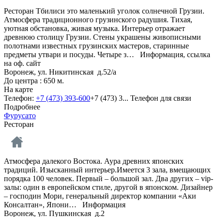
Ресторан Тбилиси это маленький уголок солнечной Грузии.
Атмосфера традиционного грузинского радушия. Тихая,
уютная обстановка, живая музыка. Интерьер отражает
древнюю столицу Грузии. Стены украшены живописными
полотнами известных грузинских мастеров, старинные
предметы утвари и посуды. Четыре з…
Информация, ссылка
на оф. сайт
Воронеж, ул. Никитинская д.52/a
До центра : 650 м.
На карте
Телефон:
+7 (473) 393-600
+7 (473) 3...
Телефон для связи
Подробнее
Фурусато
Ресторан
Атмосфера далекого Востока. Аура древних японских
традиций. Изысканный интерьер.Имеется 3 зала, вмещающих
порядка 100 человек. Первый – большой зал. Два других – vip-
залы: один в европейском стиле, другой в японском. Дизайнер
– господин Мори, генеральный директор компании «Аки
Консалтан», Япони…
Информация
Воронеж, ул. Пушкинская д.2