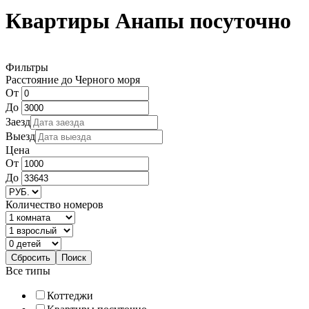
Квартиры Анапы посуточно
Фильтры
Расстояние до Черного моря
От
До
Заезд
Выезд
Цена
От
До
Количество номеров
Все типы
Коттеджи