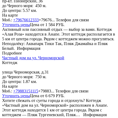
пр-кт. Пионерский, 36
до Черного моря: 450 м.
До центра: 5.57 км.
На карте
Моб.:
+79676612333
+79676...
Телефон для связи
Уточнить цены
Цена от
1 584
РУБ.
Активный или пассивный отдых — выбор за вами. Коттедж
«Алая Роза» находится в Анапе. Этот коттедж располагается в
5 км от центра города. Рядом с коттеджем можно прогуляться.
Неподалёку: Аквапарк Тики Так, Пляж Джамайка и Пляж
Белый.
Информация
Подробнее
Частный дом на ул. Черноморской
Коттедж
улица Черноморская, д.31
до Черного моря: 750 м.
До центра: 1.87 км.
На карте
Моб.:
+79883151115
+79883...
Телефон для связи
Уточнить цены
Цена от
6 679
РУБ.
Хотите сбежать от суеты города и отдохнуть? Коттедж
«Частный дом на ул. Черноморской» расположен в Анапе.
Этот коттедж находится 1 км от центра города. Рядом с
коттеджем — Пляж Тургеневский, Пляж…
Информация