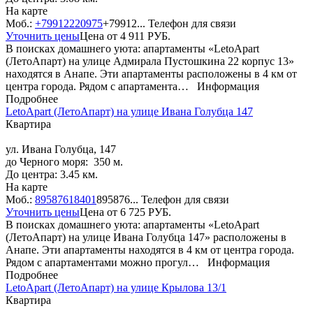
На карте
Моб.:
+79912220975
+79912...
Телефон для связи
Уточнить цены
Цена от
4 911
РУБ.
В поисках домашнего уюта: апартаменты «LetoApart
(ЛетоАпарт) на улице Адмирала Пустошкина 22 корпус 13»
находятся в Анапе. Эти апартаменты расположены в 4 км от
центра города. Рядом с апартамента…
Информация
Подробнее
LetoApart (ЛетоАпарт) на улице Ивана Голубца 147
Квартира
ул. Ивана Голубца, 147
до Черного моря: 350 м.
До центра: 3.45 км.
На карте
Моб.:
89587618401
895876...
Телефон для связи
Уточнить цены
Цена от
6 725
РУБ.
В поисках домашнего уюта: апартаменты «LetoApart
(ЛетоАпарт) на улице Ивана Голубца 147» расположены в
Анапе. Эти апартаменты находятся в 4 км от центра города.
Рядом с апартаментами можно прогул…
Информация
Подробнее
LetoApart (ЛетоАпарт) на улице Крылова 13/1
Квартира