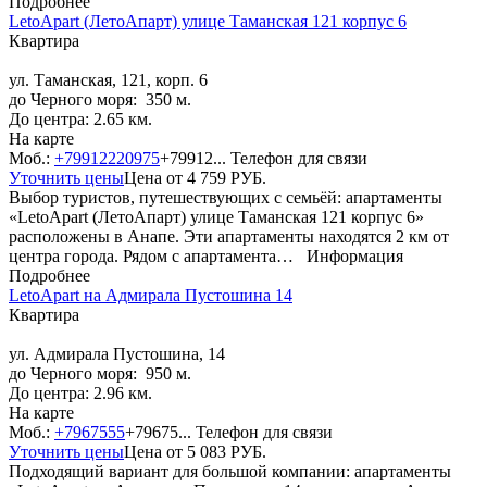
Подробнее
LetoApart (ЛетоАпарт) улице Таманская 121 корпус 6
Квартира
ул. Таманская, 121, корп. 6
до Черного моря: 350 м.
До центра: 2.65 км.
На карте
Моб.:
+79912220975
+79912...
Телефон для связи
Уточнить цены
Цена от
4 759
РУБ.
Выбор туристов, путешествующих с семьёй: апартаменты
«LetoApart (ЛетоАпарт) улице Таманская 121 корпус 6»
расположены в Анапе. Эти апартаменты находятся 2 км от
центра города. Рядом с апартамента…
Информация
Подробнее
LetoApart на Адмирала Пустошина 14
Квартира
ул. Адмирала Пустошина, 14
до Черного моря: 950 м.
До центра: 2.96 км.
На карте
Моб.:
+7967555
+79675...
Телефон для связи
Уточнить цены
Цена от
5 083
РУБ.
Подходящий вариант для большой компании: апартаменты