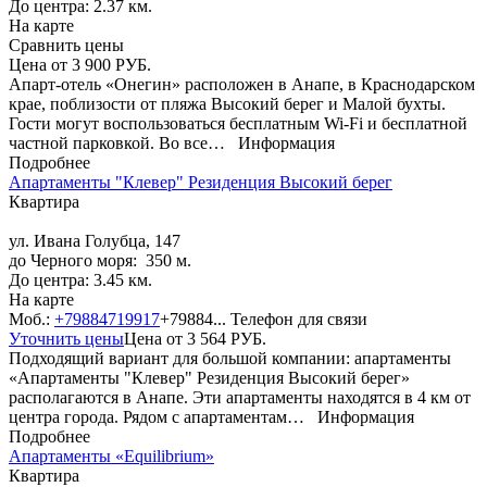
До центра: 2.37 км.
На карте
Сравнить цены
Цена от
3 900
РУБ.
Апарт-отель «Онегин» расположен в Анапе, в Краснодарском
крае, поблизости от пляжа Высокий берег и Малой бухты.
Гости могут воспользоваться бесплатным Wi-Fi и бесплатной
частной парковкой. Во все…
Информация
Подробнее
Апартаменты "Клевер" Резиденция Высокий берег
Квартира
ул. Ивана Голубца, 147
до Черного моря: 350 м.
До центра: 3.45 км.
На карте
Моб.:
+79884719917
+79884...
Телефон для связи
Уточнить цены
Цена от
3 564
РУБ.
Подходящий вариант для большой компании: апартаменты
«Апартаменты "Клевер" Резиденция Высокий берег»
располагаются в Анапе. Эти апартаменты находятся в 4 км от
центра города. Рядом с апартаментам…
Информация
Подробнее
Апартаменты «Equilibrium»
Квартира