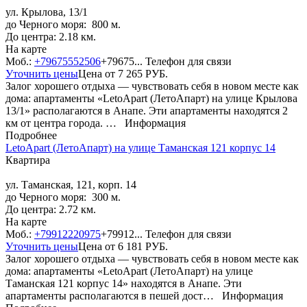
ул. Крылова, 13/1
до Черного моря: 800 м.
До центра: 2.18 км.
На карте
Моб.:
+79675552506
+79675...
Телефон для связи
Уточнить цены
Цена от
7 265
РУБ.
Залог хорошего отдыха — чувствовать себя в новом месте как
дома: апартаменты «LetoApart (ЛетоАпарт) на улице Крылова
13/1» располагаются в Анапе. Эти апартаменты находятся 2
км от центра города. …
Информация
Подробнее
LetoApart (ЛетоАпарт) на улице Таманская 121 корпус 14
Квартира
ул. Таманская, 121, корп. 14
до Черного моря: 300 м.
До центра: 2.72 км.
На карте
Моб.:
+79912220975
+79912...
Телефон для связи
Уточнить цены
Цена от
6 181
РУБ.
Залог хорошего отдыха — чувствовать себя в новом месте как
дома: апартаменты «LetoApart (ЛетоАпарт) на улице
Таманская 121 корпус 14» находятся в Анапе. Эти
апартаменты располагаются в пешей дост…
Информация