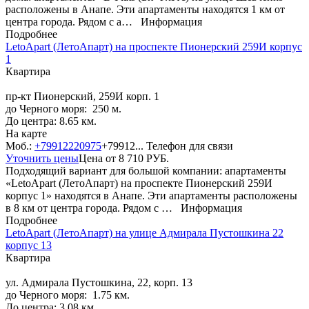
расположены в Анапе. Эти апартаменты находятся 1 км от
центра города. Рядом с а…
Информация
Подробнее
LetoApart (ЛетоАпарт) на проспекте Пионерский 259И корпус
1
Квартира
пр-кт Пионерский, 259И корп. 1
до Черного моря: 250 м.
До центра: 8.65 км.
На карте
Моб.:
+79912220975
+79912...
Телефон для связи
Уточнить цены
Цена от
8 710
РУБ.
Подходящий вариант для большой компании: апартаменты
«LetoApart (ЛетоАпарт) на проспекте Пионерский 259И
корпус 1» находятся в Анапе. Эти апартаменты расположены
в 8 км от центра города. Рядом с …
Информация
Подробнее
LetoApart (ЛетоАпарт) на улице Адмирала Пустошкина 22
корпус 13
Квартира
ул. Адмирала Пустошкина, 22, корп. 13
до Черного моря: 1.75 км.
До центра: 3.08 км.