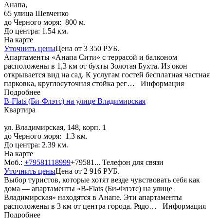
Анапа,
65 улица Шевченко
до Черного моря: 800 м.
До центра: 1.54 км.
На карте
Уточнить цены
Цена от
3 350
РУБ.
Апартаменты «Анапа Сити» с террасой и балконом
расположены в 1,3 км от бухты Золотая Бухта. Из окон
открывается вид на сад. К услугам гостей бесплатная частная
парковка, круглосуточная стойка рег…
Информация
Подробнее
B-Flats (Би-Флэтс) на улице Владимирская
Квартира
ул. Владимирская, 148, корп. 1
до Черного моря: 1.3 км.
До центра: 2.39 км.
На карте
Моб.:
+79581118999
+79581...
Телефон для связи
Уточнить цены
Цена от
2 916
РУБ.
Выбор туристов, которые хотят везде чувствовать себя как
дома — апартаменты «B-Flats (Би-Флэтс) на улице
Владимирская» находятся в Анапе. Эти апартаменты
расположены в 3 км от центра города. Рядо…
Информация
Подробнее