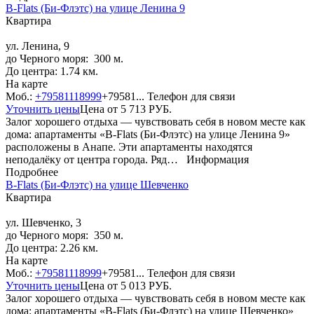
B-Flats (Би-Флэтс) на улице Ленина 9
Квартира
ул. Ленина, 9
до Черного моря: 300 м.
До центра: 1.74 км.
На карте
Моб.:
+79581118999
+79581...
Телефон для связи
Уточнить цены
Цена от
5 713
РУБ.
Залог хорошего отдыха — чувствовать себя в новом месте как
дома: апартаменты «B-Flats (Би-Флэтс) на улице Ленина 9»
расположены в Анапе. Эти апартаменты находятся
неподалёку от центра города. Ряд…
Информация
Подробнее
B-Flats (Би-Флэтс) на улице Шевченко
Квартира
ул. Шевченко, 3
до Черного моря: 350 м.
До центра: 2.26 км.
На карте
Моб.:
+79581118999
+79581...
Телефон для связи
Уточнить цены
Цена от
5 013
РУБ.
Залог хорошего отдыха — чувствовать себя в новом месте как
дома: апартаменты «B-Flats (Би-Флэтс) на улице Шевченко»