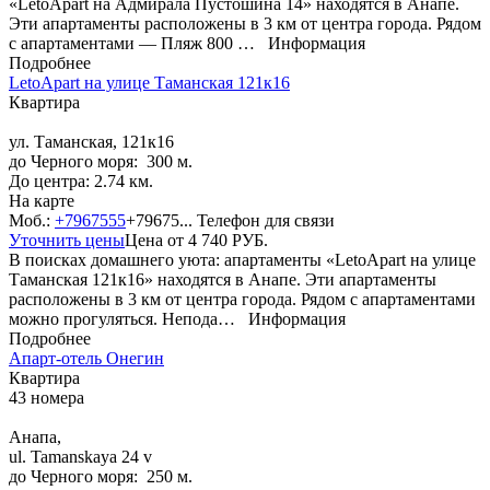
«LetoApart на Адмирала Пустошина 14» находятся в Анапе.
Эти апартаменты расположены в 3 км от центра города. Рядом
с апартаментами — Пляж 800 …
Информация
Подробнее
LetoApart на улице Таманская 121к16
Квартира
ул. Таманская, 121к16
до Черного моря: 300 м.
До центра: 2.74 км.
На карте
Моб.:
+7967555
+79675...
Телефон для связи
Уточнить цены
Цена от
4 740
РУБ.
В поисках домашнего уюта: апартаменты «LetoApart на улице
Таманская 121к16» находятся в Анапе. Эти апартаменты
расположены в 3 км от центра города. Рядом с апартаментами
можно прогуляться. Непода…
Информация
Подробнее
Апарт-отель Онегин
Квартира
43 номера
Анапа,
ul. Tamanskaya 24 v
до Черного моря: 250 м.