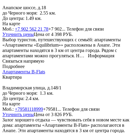
Анапское шоссе, д.18
до Черного моря: 2.55 км.
До центра: 1.49 км.
На карте
Моб.:
+7 902 562 21 78
+7 902...
Телефон для связи
Уточнить цены
Цена от
4 398
РУБ.
Выбор туристов, путешествующих с семьёй: апартаменты
«Апартаменты «Equilibrium»» расположены в Анапе. Эти
апартаменты находятся в 3 км от центра города. Рядом с
апартаментами можно прогуляться. Н…
Информация
Связаться напрямую
Подробнее
Апартаменты B-Flats
Квартира
Владимирская улица, д.148/1
до Черного моря: 1.3 км.
До центра: 2.4 км.
На карте
Моб.:
+79581118999
+79581...
Телефон для связи
Уточнить цены
Цена от
3 826
РУБ.
Залог хорошего отдыха — чувствовать себя в новом месте как
дома: апартаменты «Апартаменты B-Flats» располагаются в
Анапе. Эти апартаменты находятся в 3 км от центра города.