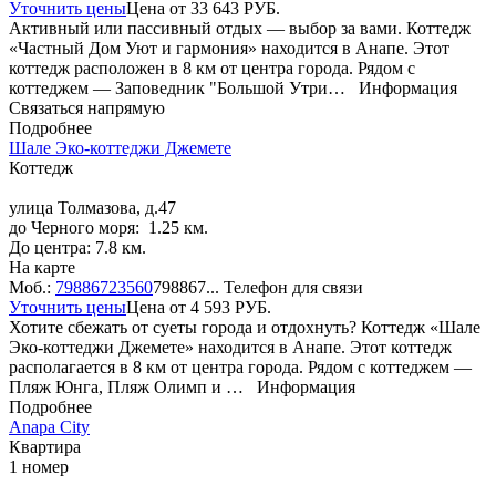
Уточнить цены
Цена от
33 643
РУБ.
Активный или пассивный отдых — выбор за вами. Коттедж
«Частный Дом Уют и гармония» находится в Анапе. Этот
коттедж расположен в 8 км от центра города. Рядом с
коттеджем — Заповедник "Большой Утри…
Информация
Связаться напрямую
Подробнее
Шале Эко-коттеджи Джемете
Коттедж
улица Толмазова, д.47
до Черного моря: 1.25 км.
До центра: 7.8 км.
На карте
Моб.:
79886723560
798867...
Телефон для связи
Уточнить цены
Цена от
4 593
РУБ.
Хотите сбежать от суеты города и отдохнуть? Коттедж «Шале
Эко-коттеджи Джемете» находится в Анапе. Этот коттедж
располагается в 8 км от центра города. Рядом с коттеджем —
Пляж Юнга, Пляж Олимп и …
Информация
Подробнее
Anapa City
Квартира
1 номер