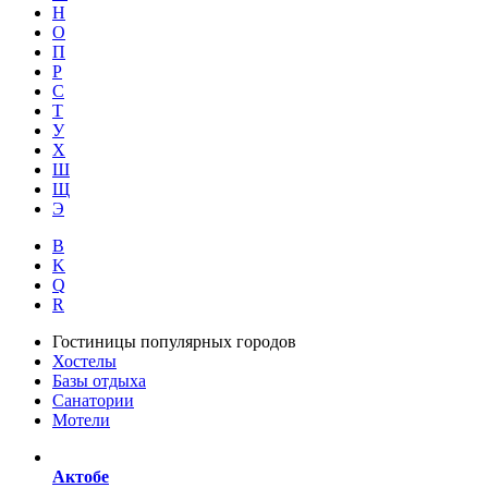
Н
О
П
Р
С
Т
У
Х
Ш
Щ
Э
B
K
Q
R
Гостиницы популярных городов
Хостелы
Базы отдыха
Санатории
Мотели
Актобе