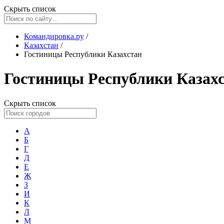
Скрыть список
Командировка.ру
/
Казахстан
/
Гостиницы Республики Казахстан
Гостиницы Республики Казах
Скрыть список
А
Б
Г
Д
Е
Ж
З
И
К
Л
М