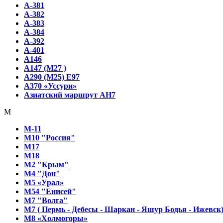
А-381
А-382
А-383
А-384
А-392
А-401
А146
А147 (М27 )
А290 (М25) E97
А370 «Уссури»
Азиатский маршрут AH7
М
М-11
М10 "Россия"
М17
М18
М2 "Крым"
М4 "Дон"
М5 «Урал»
М54 "Енисей"
М7 "Волга"
М7 ( Пермь - Дебесы - Шаркан - Яшур Бодья - Ижевск
М8 «Холмогоры»