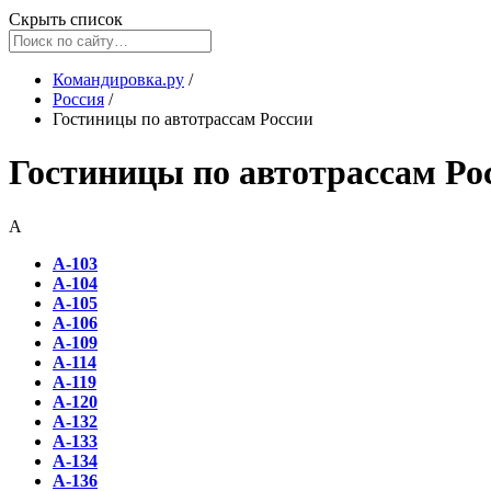
Скрыть список
Командировка.ру
/
Россия
/
Гостиницы по автотрассам России
Гостиницы по автотрассам Ро
А
А-103
А-104
А-105
А-106
А-109
А-114
А-119
А-120
А-132
А-133
А-134
А-136