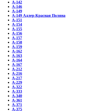
А-142
А-146
А-149
А-149 Адлер-Красная Поляна
А-151
А-154
А-155
А-156
А-157
А-158
А-159
А-162
А-163
А-164
А-167
А-212
А-216
А-217
А-229
А-322
А-333
А-340
А-361
А-371
А-375