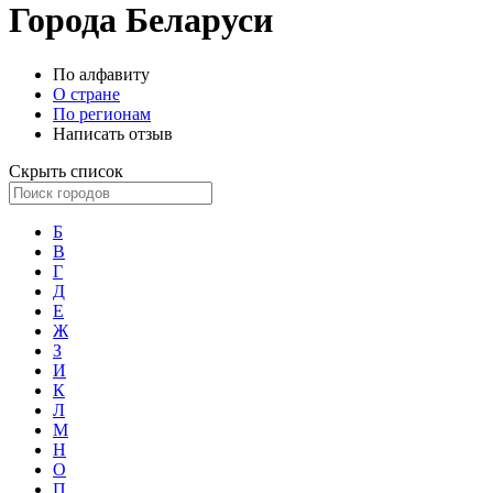
Города Беларуси
По алфавиту
О стране
По регионам
Написать отзыв
Скрыть список
Б
В
Г
Д
Е
Ж
З
И
К
Л
М
Н
О
П