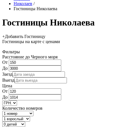
Николаев
/
Гостиницы Николаева
Гостиницы Николаева
+
Добавить Гостиницу
Гостиницы
на карте
с ценами
Фильтры
Расстояние до Черного моря
От
До
Заезд
Выезд
Цена
От
До
Количество номеров