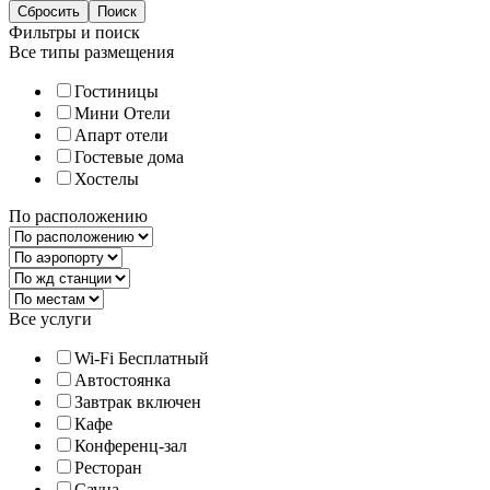
Фильтры и поиск
Все типы размещения
Гостиницы
Мини Отели
Апарт отели
Гостевые дома
Хостелы
По расположению
Все услуги
Wi-Fi Бесплатный
Автостоянка
Завтрак включен
Кафе
Конференц-зал
Ресторан
Сауна