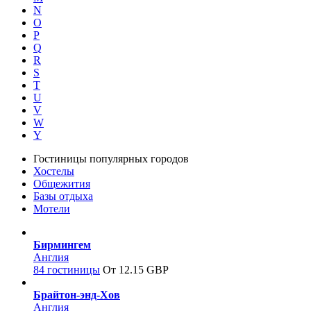
N
O
P
Q
R
S
T
U
V
W
Y
Гостиницы популярных городов
Хостелы
Общежития
Базы отдыха
Мотели
Бирмингем
Англия
84 гостиницы
От 12.15 GBP
Брайтон-энд-Хов
Англия