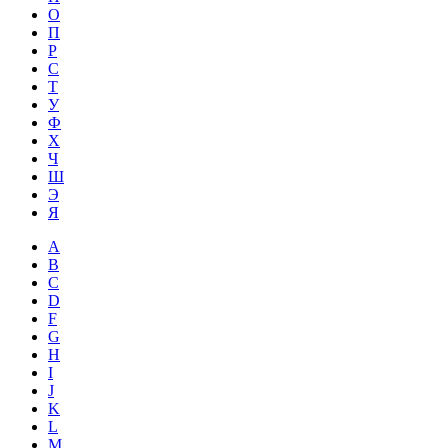
О
П
Р
С
Т
У
Ф
Х
Ч
Ш
Э
Я
A
B
C
D
F
G
H
I
J
K
L
M