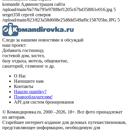
komandir Администрация сайта
/upload/main/9a7/9a795e978f8ef1205c67bd358f61e016.jpg 5
sergei358 сергей северов
/upload/main/823/823a58d608e25d8dd549af0c158705be.JPG 5
Следи за нашими новостями и обсуждай
наш проект:
Добавить гостиницу,
гостевой дом, хостел,
базу отдыха, мотель, общежитие,
санаторий, глэмпинг и др.
О Нас
Напишите нам
Контакты
Нашли ошибку?
Правообладателям!
API для систем бронирования
© Командировка.ru, 2000 –2026, 18+.
Все фото принадлежат
их авторам.
Старейшее интернет-издание для деловых путешественников,
представляющее информацию, необходимую для