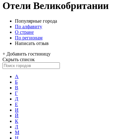
Отели Великобритании
Популярные города
По алфавиту
О стране
По регионам
Написать отзыв
+
Добавить гостиницу
Скрыть список
А
Б
В
Г
Д
Е
И
Й
К
Л
М
Н