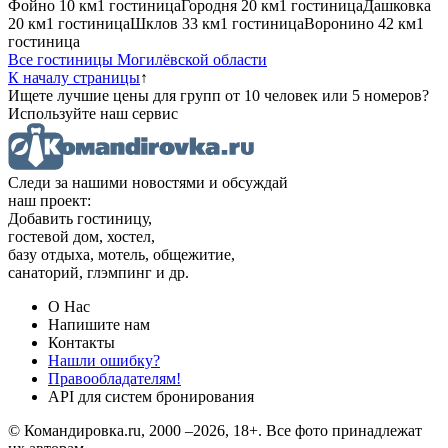
Фойно
10 км
1 гостиница
Городня
20 км
1 гостиница
Дашковка
20 км
1 гостиница
Шклов
33 км
1 гостиница
Воронино
42 км
1
гостиница
Все гостиницы Могилёвской области
К началу страницы
↑
Ищете лучшие цены для групп от 10 человек или 5 номеров?
Используйте наш сервис
Следи за нашими новостями и обсуждай
наш проект:
Добавить гостиницу,
гостевой дом, хостел,
базу отдыха, мотель, общежитие,
санаторий, глэмпинг и др.
О Нас
Напишите нам
Контакты
Нашли ошибку?
Правообладателям!
API для систем бронирования
© Командировка.ru, 2000 –2026, 18+.
Все фото принадлежат