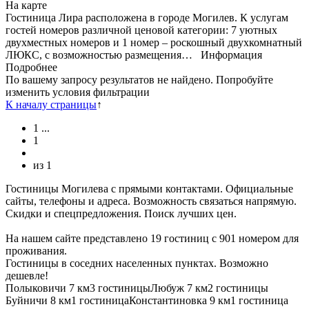
На карте
Гостиница Лира расположена в городе Могилев. К услугам
гостей номеров различной ценовой категории: 7 уютных
двухместных номеров и 1 номер – роскошный двухкомнатный
ЛЮКС, с возможностью размещения…
Информация
Подробнее
По вашему запросу результатов не найдено. Попробуйте
изменить условия фильтрации
К началу страницы
↑
1
...
1
из
1
Гостиницы Могилева с прямыми контактами. Официальные
сайты, телефоны и адреса. Возможность связаться напрямую.
Скидки и спецпредложения. Поиск лучших цен.
На нашем сайте представлено 19 гостиниц с 901 номером для
проживания.
Гостиницы в соседних населенных пунктах. Возможно
дешевле!
Полыковичи
7 км
3 гостиницы
Любуж
7 км
2 гостиницы
Буйничи
8 км
1 гостиница
Константиновка
9 км
1 гостиница