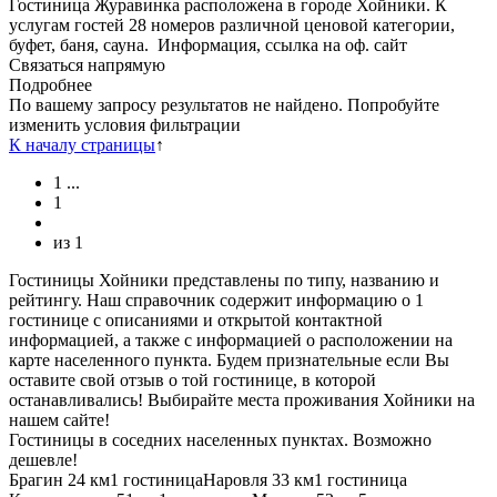
Гостиница Журавинка расположена в городе Хойники. К
услугам гостей 28 номеров различной ценовой категории,
буфет, баня, сауна.
Информация, ссылка на оф. сайт
Связаться напрямую
Подробнее
По вашему запросу результатов не найдено. Попробуйте
изменить условия фильтрации
К началу страницы
↑
1
...
1
из
1
Гостиницы Хойники представлены по типу, названию и
рейтингу. Наш справочник содержит информацию о 1
гостинице с описаниями и открытой контактной
информацией, а также с информацией о расположении на
карте населенного пункта. Будем признательные если Вы
оставите свой отзыв о той гостинице, в которой
останавливались! Выбирайте места проживания Хойники на
нашем сайте!
Гостиницы в соседних населенных пунктах. Возможно
дешевле!
Брагин
24 км
1 гостиница
Наровля
33 км
1 гостиница