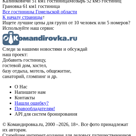
Калинковичи
51 км
1 гостиница
Мозырь
52 км
5 гостиниц
Грановка
61 км
1 гостиница
Все гостиницы Гомельской области
К началу страницы
↑
Ищете лучшие цены для групп от 10 человек или 5 номеров?
Используйте наш сервис
Следи за нашими новостями и обсуждай
наш проект:
Добавить гостиницу,
гостевой дом, хостел,
базу отдыха, мотель, общежитие,
санаторий, глэмпинг и др.
О Нас
Напишите нам
Контакты
Нашли ошибку?
Правообладателям!
API для систем бронирования
© Командировка.ru, 2000 –2026, 18+.
Все фото принадлежат
их авторам.
Старейшее интернет-издание для деловых путешественников,