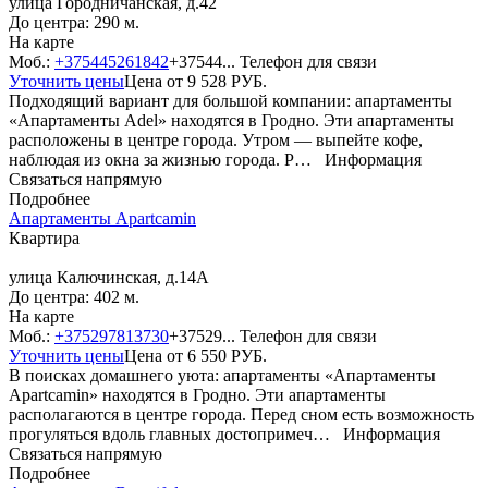
улица Городничанская, д.42
До центра: 290 м.
На карте
Моб.:
+375445261842
+37544...
Телефон для связи
Уточнить цены
Цена от
9 528
РУБ.
Подходящий вариант для большой компании: апартаменты
«Апартаменты Adel» находятся в Гродно. Эти апартаменты
расположены в центре города. Утром — выпейте кофе,
наблюдая из окна за жизнью города. Р…
Информация
Связаться напрямую
Подробнее
Апартаменты Apartcamin
Квартира
улица Калючинская, д.14А
До центра: 402 м.
На карте
Моб.:
+375297813730
+37529...
Телефон для связи
Уточнить цены
Цена от
6 550
РУБ.
В поисках домашнего уюта: апартаменты «Апартаменты
Apartcamin» находятся в Гродно. Эти апартаменты
располагаются в центре города. Перед сном есть возможность
прогуляться вдоль главных достопримеч…
Информация
Связаться напрямую
Подробнее