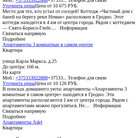
Моб.:
+375333922888
+37533...
Телефон для связи
Уточнить цены
Цена от
10 675
РУБ.
Место для тех, кто устал от соседей! Коттедж «Частный дом с
баней на берегу реки Неман» расположен в Гродно. Этот
коттедж находится в 4 км от центра города. Рядом с коттеджем
— Свято-Борисо-Глебс…
Информация
Связаться напрямую
Подробнее
Апартаменты 3 комнатные в самом центре
Квартира
улица Карла Маркса, д.25
До центра: 166 м.
На карте
Моб.:
+375333922888
+37533...
Телефон для связи
Уточнить цены
Цена от
10 126
РУБ.
В поисках домашнего уюта: апартаменты «Апартаменты 3
комнатные в самом центре» находятся в Гродно. Эти
апартаменты располагаются 1 км от центра города. Рядом с
апартаментами можно прогуляться. Не…
Информация
Связаться напрямую
Подробнее
Апартаменты Adel
Квартира