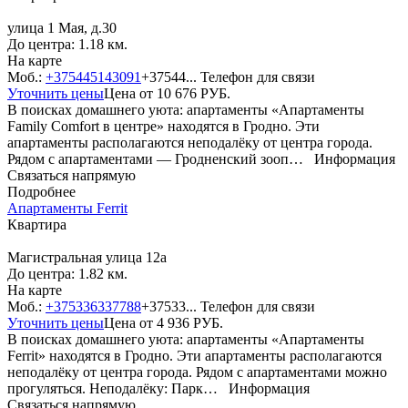
улица 1 Мая, д.30
До центра: 1.18 км.
На карте
Моб.:
+375445143091
+37544...
Телефон для связи
Уточнить цены
Цена от
10 676
РУБ.
В поисках домашнего уюта: апартаменты «Апартаменты
Family Comfort в центре» находятся в Гродно. Эти
апартаменты располагаются неподалёку от центра города.
Рядом с апартаментами — Гродненский зооп…
Информация
Связаться напрямую
Подробнее
Апартаменты Ferrit
Квартира
Магистральная улица 12а
До центра: 1.82 км.
На карте
Моб.:
+375336337788
+37533...
Телефон для связи
Уточнить цены
Цена от
4 936
РУБ.
В поисках домашнего уюта: апартаменты «Апартаменты
Ferrit» находятся в Гродно. Эти апартаменты располагаются
неподалёку от центра города. Рядом с апартаментами можно
прогуляться. Неподалёку: Парк…
Информация
Связаться напрямую