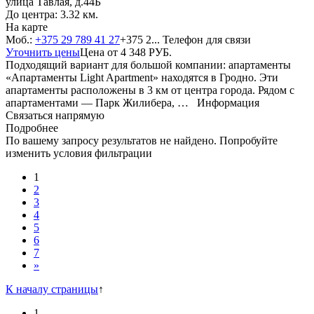
улица Тавлая, д.44Б
До центра: 3.32 км.
На карте
Моб.:
+375 29 789 41 27
+375 2...
Телефон для связи
Уточнить цены
Цена от
4 348
РУБ.
Подходящий вариант для большой компании: апартаменты
«Апартаменты Light Apartment» находятся в Гродно. Эти
апартаменты расположены в 3 км от центра города. Рядом с
апартаментами — Парк Жилибера, …
Информация
Связаться напрямую
Подробнее
По вашему запросу результатов не найдено. Попробуйте
изменить условия фильтрации
1
2
3
4
5
6
7
»
К началу страницы
↑
1
...