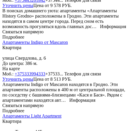
Моб.:
+375445261842
+37544...
Телефон для связи
Уточнить цены
Цена от
9 578
РУБ.
В поисках домашнего уюта: апартаменты «Апартаменты
History Grodno» расположены в Гродно. Эти апартаменты
находятся в самом центре города. Перед сном есть
возможность прогуляться вдоль главных дос…
Информация
Связаться напрямую
Подробнее
Апартаменты Indigo от Mascaron
Квартира
улица Свердлова, д. 6
До центра: 386 м.
На карте
Моб.:
+375333994333
+37533...
Телефон для связи
Уточнить цены
Цена от
8 513
РУБ.
Апартаменты Indigo от Mascaron находятся в Гродно. Эти
апартаменты расположены в 400 м от центральной площади,
по соседству с башнями-близнецами «Кася и Бася». Рядом с
апартаментами находятся авт…
Информация
Связаться напрямую
Подробнее
Апартаменты Light Apartment
Квартира