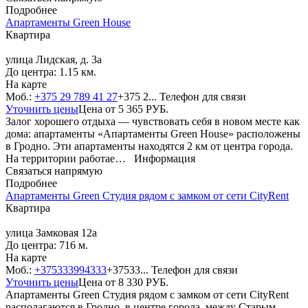
Подробнее
Апартаменты Green House
Квартира
улица Лидская, д. 3а
До центра: 1.15 км.
На карте
Моб.:
+375 29 789 41 27
+375 2...
Телефон для связи
Уточнить цены
Цена от
5 365
РУБ.
Залог хорошего отдыха — чувствовать себя в новом месте как
дома: апартаменты «Апартаменты Green House» расположены
в Гродно. Эти апартаменты находятся 2 км от центра города.
На территории работае…
Информация
Связаться напрямую
Подробнее
Апартаменты Green Студия рядом с замком от сети CityRent
Квартира
улица Замковая 12а
До центра: 716 м.
На карте
Моб.:
+375333994333
+37533...
Телефон для связи
Уточнить цены
Цена от
8 330
РУБ.
Апартаменты Green Студия рядом с замком от сети CityRent
располагаются в Гродно, в центре города, между Старым