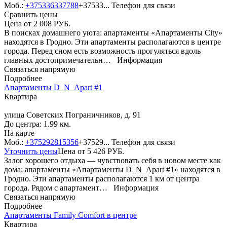
Моб.:
+375336337788
+37533...
Телефон для связи
Сравнить цены
Цена от
2 008
РУБ.
В поисках домашнего уюта: апартаменты «Апартаменты City»
находятся в Гродно. Эти апартаменты располагаются в центре
города. Перед сном есть возможность прогуляться вдоль
главных достопримечательн…
Информация
Связаться напрямую
Подробнее
Апартаменты D_N_Apart #1
Квартира
улица Советских Пограничников, д. 91
До центра: 1.99 км.
На карте
Моб.:
+375292815356
+37529...
Телефон для связи
Уточнить цены
Цена от
5 426
РУБ.
Залог хорошего отдыха — чувствовать себя в новом месте как
дома: апартаменты «Апартаменты D_N_Apart #1» находятся в
Гродно. Эти апартаменты располагаются 1 км от центра
города. Рядом с апартамент…
Информация
Связаться напрямую
Подробнее
Апартаменты Family Comfort в центре
Квартира