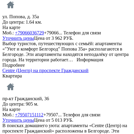
ул. Попова, д. 35а
До центра: 1.64 км.
На карте
Моб.:
+79066036729
+79066...
Телефон для связи
Уточнить цены
Цена от
3 962
РУБ.
Выбор туристов, путешествующих с семьёй: апартаменты
«"Уют и комфорт Белгород" Попова 35а» располагаются в
Белгороде. Эти апартаменты находятся неподалёку от центра
города. На территории работает…
Информация
Подробнее
Centre (Центр) на проспекте Гражданский
Квартира
пр-кт Гражданский, 36
До центра: 905 м.
На карте
Моб.:
+79507151112
+79507...
Телефон для связи
Уточнить цены
Цена от
5 013
РУБ.
В поисках домашнего уюта: апартаменты «Centre (Центр) на
проспекте Гражданский» расположены в Белгороде. Эти