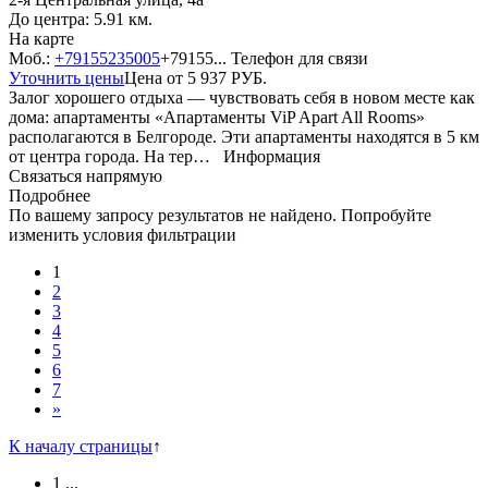
До центра: 5.91 км.
На карте
Моб.:
+79155235005
+79155...
Телефон для связи
Уточнить цены
Цена от
5 937
РУБ.
Залог хорошего отдыха — чувствовать себя в новом месте как
дома: апартаменты «Апартаменты ViP Apart All Rooms»
располагаются в Белгороде. Эти апартаменты находятся в 5 км
от центра города. На тер…
Информация
Связаться напрямую
Подробнее
По вашему запросу результатов не найдено. Попробуйте
изменить условия фильтрации
1
2
3
4
5
6
7
»
К началу страницы
↑
1
...