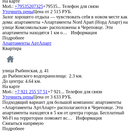
На карте
Моб.:
+79535207325
+79535...
Телефон для связи
Уточнить цены
Цена от
2 515
РУБ.
Залог хорошего отдыха — чувствовать себя в новом месте как
дома: апартаменты «Апартаменты Nord Apart (Норд Апарт) на
улице Комсомольская» расположены в Череповце. Эти
апартаменты находятся 1 км о…
Информация
Подробнее
Апартаменты АртАпарт
Квартира
улица Рыбинская, д. 41
до Рыбинского водохранилища: 2.3 км.
До центра: 4.64 км.
На карте
Моб.:
+7 921 255 57 51
+7 921...
Телефон для связи
Уточнить цены
Цена от
3 633
РУБ.
Подходящий вариант для большой компании: апартаменты
«Апартаменты АртАпарт» располагаются в Череповце. Эти
апартаменты находятся в 5 км от центра города. Бесплатный
Wi-Fi на территории поможет вс…
Информация
Связаться напрямую
Подробнее