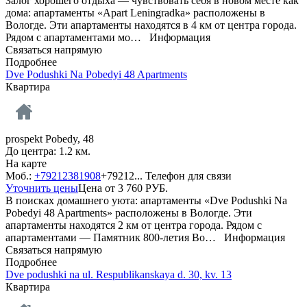
Залог хорошего отдыха — чувствовать себя в новом месте как
дома: апартаменты «Apart Leningradka» расположены в
Вологде. Эти апартаменты находятся в 4 км от центра города.
Рядом с апартаментами мо…
Информация
Связаться напрямую
Подробнее
Dve Podushki Na Pobedyi 48 Apartments
Квартира
prospekt Pobedy, 48
До центра: 1.2 км.
На карте
Моб.:
+79212381908
+79212...
Телефон для связи
Уточнить цены
Цена от
3 760
РУБ.
В поисках домашнего уюта: апартаменты «Dve Podushki Na
Pobedyi 48 Apartments» расположены в Вологде. Эти
апартаменты находятся 2 км от центра города. Рядом с
апартаментами — Памятник 800-летия Во…
Информация
Связаться напрямую
Подробнее
Dve podushki na ul. Respublikanskaya d. 30, kv. 13
Квартира