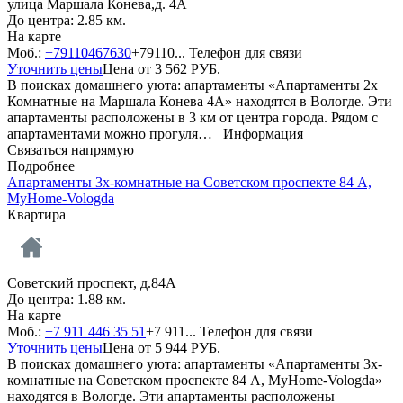
улица Маршала Конева,д. 4А
До центра: 2.85 км.
На карте
Моб.:
+79110467630
+79110...
Телефон для связи
Уточнить цены
Цена от
3 562
РУБ.
В поисках домашнего уюта: апартаменты «Апартаменты 2х
Комнатные на Маршала Конева 4А» находятся в Вологде. Эти
апартаменты расположены в 3 км от центра города. Рядом с
апартаментами можно прогуля…
Информация
Связаться напрямую
Подробнее
Апартаменты 3х-комнатные на Советском проспекте 84 А,
MyHome-Vologda
Квартира
Советский проспект, д.84А
До центра: 1.88 км.
На карте
Моб.:
+7 911 446 35 51
+7 911...
Телефон для связи
Уточнить цены
Цена от
5 944
РУБ.
В поисках домашнего уюта: апартаменты «Апартаменты 3х-
комнатные на Советском проспекте 84 А, MyHome-Vologda»
находятся в Вологде. Эти апартаменты расположены