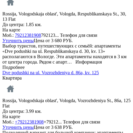
Rossija, Vologodskaja oblast', Vologda, Respublikanskaya St., 30,
13 Flat
До центра: 1.85 км.
На карте
Моб.:
79212381908
792123...
Телефон для связи
Уточнить цены
Цена от
3 680
РУБ.
Выбор туристов, путешествующих с семьёй: апартаменты
«Dve podushki na ul. Respublikanskaya d. 30, kv. 13»
располагаются в Вологде. Эти апартаменты находятся в 3 км
от центра города. Рядом с апарт…
Информация
Подробнее
Dve podushki na ul. Vozrozhdeniya d. 86a, kv. 125
Квартира
Rossija, Vologodskaja oblast', Vologda, Vozrozhdeniya St., 86a, 125
Flat
До центра: 3.99 км.
На карте
Моб.:
+79212381908
+79212...
Телефон для связи
Уточнить цены
Цена от
3 638
РУБ.
Подходящий вариант для большой компании: апартаменты