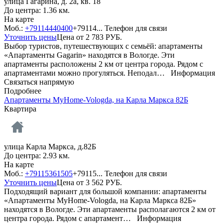
улица Гагарина, д. 2а, кв. 18
До центра: 1.36 км.
На карте
Моб.:
+79114440400
+79114...
Телефон для связи
Уточнить цены
Цена от
2 783
РУБ.
Выбор туристов, путешествующих с семьёй: апартаменты
«Апартаменты Gagarin» находятся в Вологде. Эти
апартаменты расположены 2 км от центра города. Рядом с
апартаментами можно прогуляться. Неподал…
Информация
Связаться напрямую
Подробнее
Апартаменты MyHome-Vologda, на Карла Маркса 82Б
Квартира
улица Карла Маркса, д.82Б
До центра: 2.93 км.
На карте
Моб.:
+79115361505
+79115...
Телефон для связи
Уточнить цены
Цена от
3 562
РУБ.
Подходящий вариант для большой компании: апартаменты
«Апартаменты MyHome-Vologda, на Карла Маркса 82Б»
находятся в Вологде. Эти апартаменты располагаются 2 км от
центра города. Рядом с апартамент…
Информация