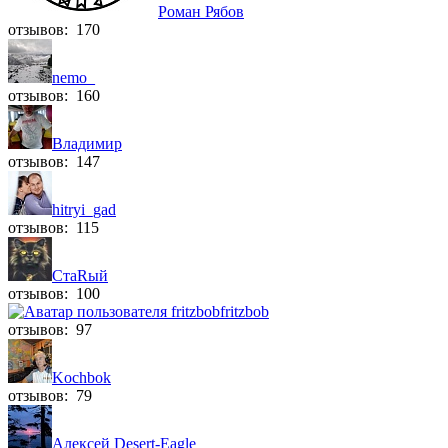
Роман Рябов
отзывов: 170
nemo_
отзывов: 160
Владимир
отзывов: 147
hitryi_gad
отзывов: 115
СтаRый
отзывов: 100
fritzbob
отзывов: 97
Kochbok
отзывов: 79
Алексей Desert-Eagle