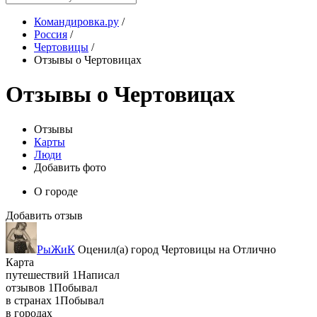
Командировка.ру
/
Россия
/
Чертовицы
/
Отзывы о Чертовицах
Отзывы о Чертовицах
Отзывы
Карты
Люди
Добавить фото
О городе
Добавить отзыв
РыЖиК
Оценил(а)
город
Чертовицы
на
Отлично
Карта
путешествий
1
Написал
отзывов
1
Побывал
в странах
1
Побывал
в городах