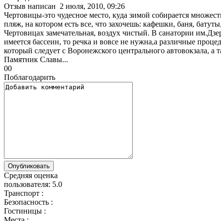
Отзыв написан
2 июля, 2010, 09:26
Чертовицы-это чудесное место, куда зимой собирается множеств
пляж, на котором есть все, что захочешь: кафешки, баня, бату
Чертовицах замечательная, воздух чистый. В санатории им.Дз
имеется бассеин, то речка и вовсе не нужна,а различные проце
который следует с Воронежского центрального автовокзала, а 
Памятник Славы...
0
0
Поблагодарить
Средняя оценка
пользователя:
5.0
Транспорт :
Безопасность :
Гостиницы :
Места :