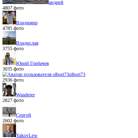
андрей
4807 фото
Владимир
4785 фото
Владислав
3755 фото
Юрий Горбачев
3035 фото
olbori73
2936 фото
Wanderer
2827 фото
Сергей
2602 фото
YakovLew