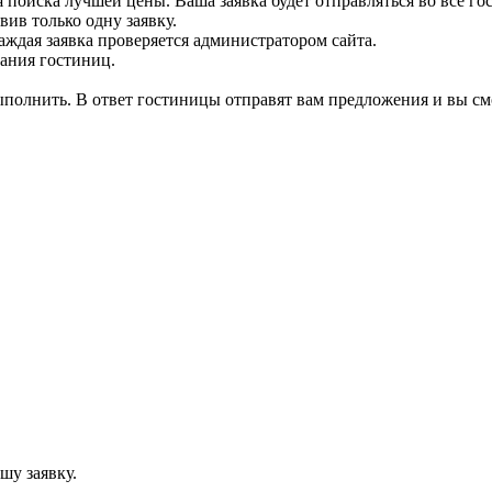
 поиска лучшей цены. Ваша заявка будет отправляться во все го
вив только одну заявку.
аждая заявка проверяется администратором сайта.
вания гостиниц.
выполнить. В ответ гостиницы отправят вам предложения и вы см
шу заявку.