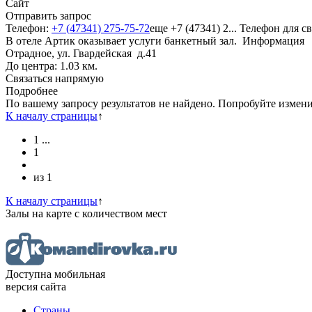
Сайт
Отправить запрос
Телефон:
+7 (47341) 275-75-72
еще
+7 (47341) 2...
Телефон для св
В отеле Артик оказывает услуги банкетный зал.
Информация
Отрадное, ул. Гвардейская д.41
До центра: 1.03 км.
Связаться напрямую
Подробнее
По вашему запросу результатов не найдено. Попробуйте измен
К началу страницы
↑
1
...
1
из
1
К началу страницы
↑
Залы
на карте
с количеством мест
Доступна мобильная
версия сайта
Страны