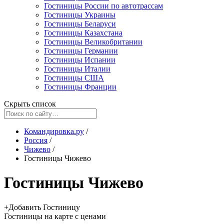
Гостиницы России по автотрассам
Гостиницы Украины
Гостиницы Беларуси
Гостиницы Казахстана
Гостиницы Великобритании
Гостиницы Германии
Гостиницы Испании
Гостиницы Италии
Гостиницы США
Гостиницы Франции
Скрыть список
Командировка.ру
/
Россия
/
Чижево
/
Гостиницы Чижево
Гостиницы Чижево
+
Добавить Гостиницу
Гостиницы
на карте
с ценами