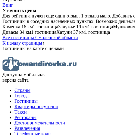
Винг
Уточнить цены
Для рейтинга нужен еще один отзыв.
1 отзыва
мало.
Добавить 
Гостиницы в соседних населенных пунктах. Возможно дешевле
Каменка
16 км
1 гостиница
Залужье
19 км
1 гостиница
Мушкови
Дивасы
34 км
1 гостиница
Хатуни
37 км
1 гостиница
Все гостиницы Смоленской области
К началу страницы
↑
Гостиницы
на карте
с ценами
Доступна мобильная
версия сайта
Страны
Города
Гостиницы
Квартиры посуточно
Такси
Рестораны
Достопримечательности
Развлечения
Телефонные коды