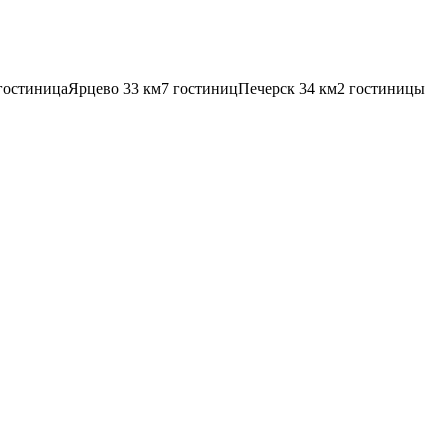
гостиница
Ярцево
33 км
7 гостиниц
Печерск
34 км
2 гостиницы