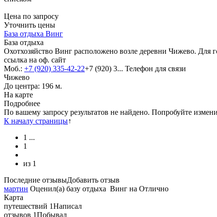
Цена по запросу
Уточнить цены
База отдыха Винг
База отдыха
Охотхозяйство Винг расположено возле деревни Чижево. Для г
ссылка на оф. сайт
Моб.:
+7 (920) 335-42-22
+7 (920) 3...
Телефон для связи
Чижево
До центра: 196 м.
На карте
Подробнее
По вашему запросу результатов не найдено. Попробуйте измен
К началу страницы
↑
1
...
1
из
1
Последние отзывы
Добавить отзыв
мартин
Оценил(а)
базу отдыха
Винг
на
Отлично
Карта
путешествий
1
Написал
отзывов
1
Побывал