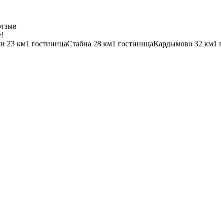
отзыв
!
чи
23 км
1 гостиница
Стабна
28 км
1 гостиница
Кардымово
32 км
1 