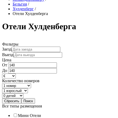
Бельгия
/
Хулденберг
/
Отели Хулденберга
Отели Хулденберга
Фильтры
Заезд
Выезд
Цена
От
До
Количество номеров
Все типы размещения
Мини Отели