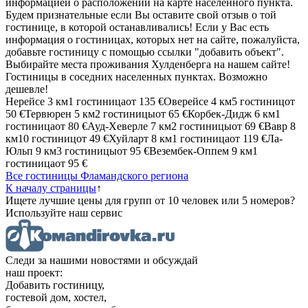
информацией о расположении на карте населенного пункта.
Будем признательные если Вы оставите свой отзыв о той
гостинице, в которой останавливались! Если у Вас есть
информация о гостиницах, которых нет на сайте, пожалуйста,
добавьте гостиницу с помощью ссылки "добавить объект".
Выбирайте места проживания Хулденберга на нашем сайте!
Гостиницы в соседних населенных пунктах. Возможно
дешевле!
Нерейсе
3 км
1 гостиница
от
135 €
Оверейсе
4 км
5 гостиниц
от
50 €
Тервюрен
5 км
2 гостиницы
от
65 €
Корбек-Дидж
6 км
1
гостиница
от
80 €
Ауд-Хеверле
7 км
2 гостиницы
от
69 €
Вавр
8
км
10 гостиниц
от
49 €
Хуйларт
8 км
1 гостиница
от
119 €
Ла-
Юльп
9 км
3 гостиницы
от
95 €
Везембек-Оппем
9 км
1
гостиница
от
95 €
Все гостиницы Фламандского региона
К началу страницы
↑
Ищете лучшие цены для групп от 10 человек или 5 номеров?
Используйте наш сервис
Следи за нашими новостями и обсуждай
наш проект:
Добавить гостиницу,
гостевой дом, хостел,