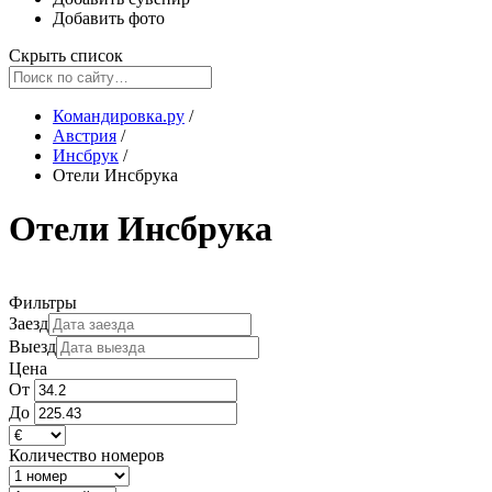
Добавить фото
Скрыть список
Командировка.ру
/
Австрия
/
Инсбрук
/
Отели Инсбрука
Отели Инсбрука
Фильтры
Заезд
Выезд
Цена
От
До
Количество номеров