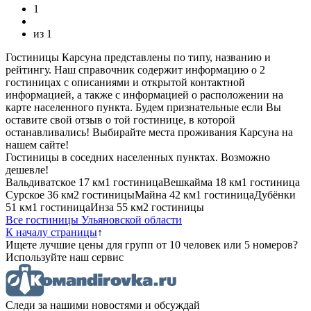
1
из
1
Гостиницы Карсуна представлены по типу, названию и
рейтингу. Наш справочник содержит информацию о 2
гостиницах с описаниями и открытой контактной
информацией, а также с информацией о расположении на
карте населенного пункта. Будем признательные если Вы
оставите свой отзыв о той гостинице, в которой
останавливались! Выбирайте места проживания Карсуна на
нашем сайте!
Гостиницы в соседних населенных пунктах. Возможно
дешевле!
Вальдиватское
17 км
1 гостиница
Вешкайма
18 км
1 гостиница
Сурское
36 км
2 гостиницы
Майна
42 км
1 гостиница
Дубёнки
51 км
1 гостиница
Инза
55 км
2 гостиницы
Все гостиницы Ульяновской области
К началу страницы
↑
Ищете лучшие цены для групп от 10 человек или 5 номеров?
Используйте наш сервис
Следи за нашими новостями и обсуждай