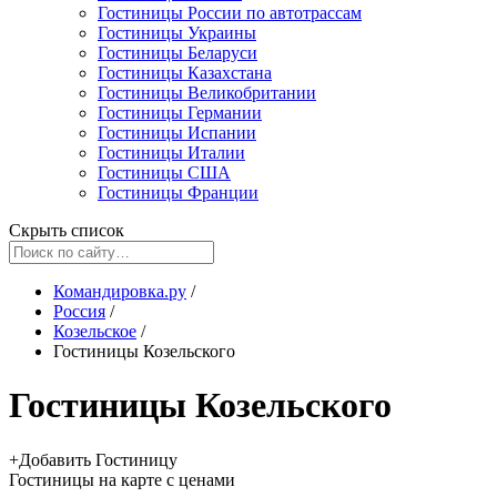
Гостиницы России по автотрассам
Гостиницы Украины
Гостиницы Беларуси
Гостиницы Казахстана
Гостиницы Великобритании
Гостиницы Германии
Гостиницы Испании
Гостиницы Италии
Гостиницы США
Гостиницы Франции
Скрыть список
Командировка.ру
/
Россия
/
Козельское
/
Гостиницы Козельского
Гостиницы Козельского
+
Добавить Гостиницу
Гостиницы
на карте
с ценами