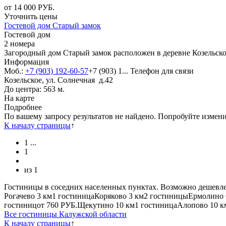
от
14 000
РУБ.
Уточнить цены
Гостевой дом Старый замок
Гостевой дом
2 номера
Загородный дом Старый замок расположен в деревне Козельское
Информация
Моб.:
+7 (903) 192-60-57
+7 (903) 1...
Телефон для связи
Козельское, ул. Солнечная д.42
До центра: 563 м.
На карте
Подробнее
По вашему запросу результатов не найдено. Попробуйте измен
К началу страницы
↑
1
...
1
из
1
Гостиницы в соседних населенных пунктах. Возможно дешевле
Рогачево
3 км
1 гостиница
Коряково
3 км
2 гостиницы
Ермолино
гостиниц
от
760 РУБ.
Щекутино
10 км
1 гостиница
Алопово
10 к
Все гостиницы Калужской области
К началу страницы
↑