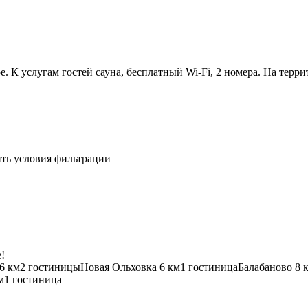
. К услугам гостей сауна, бесплатный Wi-Fi, 2 номера. На терр
ить условия фильтрации
!
6 км
2 гостиницы
Новая Ольховка
6 км
1 гостиница
Балабаново
8 
м
1 гостиница