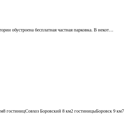
итории обустроена бесплатная частная парковка. В некот…
км
8 гостиниц
Совхоз Боровский
8 км
2 гостиницы
Боровск
9 км
7