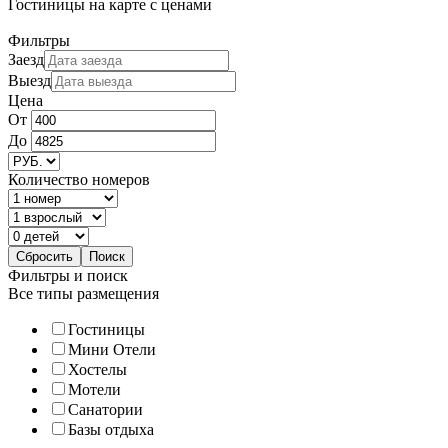
Гостиницы
на карте
с ценами
Фильтры
Заезд
Выезд
Цена
От
До
Количество номеров
Фильтры и поиск
Все типы размещения
Гостиницы
Мини Отели
Хостелы
Мотели
Санатории
Базы отдыха