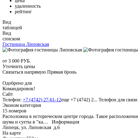
цена
удаленность
рейтинг
Вид
таблицей
Вид
списком
Гостиница Липовская
от
3 000
РУБ.
Уточнить цены
Связаться напрямую
Прямая бронь
Одобрено для
Командировок!
Сайт
Телефон:
+7 (4742) 27-61-12
еще
+7 (4742) 2...
Телефон для связи
Эконом категория
15 номеров
Расположна в историческом центре города. Такое расположение
шума и суеты в "ка…
Информация
Липецк, ул. Липовская д.6
На карте