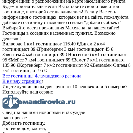
информацией о расположении на карте населенного пункта.
Будем признательные если Вы оставите свой отзыв о той
гостинице, в которой останавливались! Если у Вас есть
информация о гостиницах, которых нет на сайте, пожалуйста,
добавьте гостиницу с помощью ссылки "добавить объект".
Выбирайте места проживания Махелена на нашем сайте!
Гостиницы в соседних населенных пунктах. Возможно
дешевле!
Вилворде
1 км
1 гостиница
от
116.40 €
Дигем
2 км
4
гостиницы
от
39 €
Гримберген
3 км
4 гостиницы
от
45 €
Завентем
4 км
6 гостиниц
от
39 €
Носсегем
6 км
1 гостиница
от
95 €
Мейсе
7 км
4 гостиницы
от
69 €
Земст
7 км
1 гостиница
от
135.90 €
Кортенберг
7 км
2 гостиницы
от
92 €
Везембек-Оппем
8
км
1 гостиница
от
95 €
Все гостиницы Фламандского региона
К началу страницы
↑
Ищете лучшие цены для групп от 10 человек или 5 номеров?
Используйте наш сервис
Следи за нашими новостями и обсуждай
наш проект:
Добавить гостиницу,
гостевой дом, хостел,