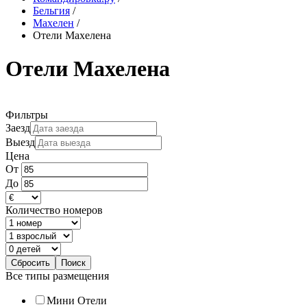
Бельгия
/
Махелен
/
Отели Махелена
Отели Махелена
Фильтры
Заезд
Выезд
Цена
От
До
Количество номеров
Все типы размещения
Мини Отели