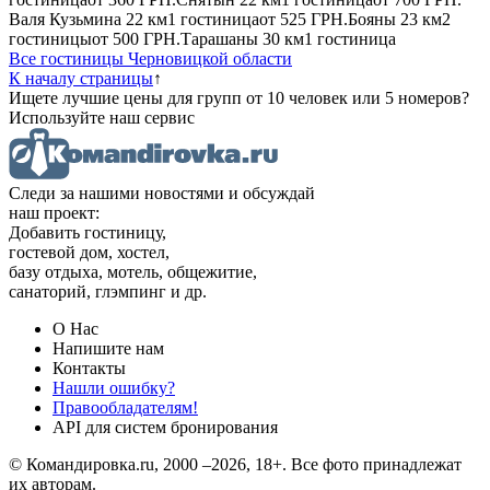
Валя Кузьмина
22 км
1 гостиница
от
525 ГРН.
Бояны
23 км
2
гостиницы
от
500 ГРН.
Тарашаны
30 км
1 гостиница
Все гостиницы Черновицкой области
К началу страницы
↑
Ищете лучшие цены для групп от 10 человек или 5 номеров?
Используйте наш сервис
Следи за нашими новостями и обсуждай
наш проект:
Добавить гостиницу,
гостевой дом, хостел,
базу отдыха, мотель, общежитие,
санаторий, глэмпинг и др.
О Нас
Напишите нам
Контакты
Нашли ошибку?
Правообладателям!
API для систем бронирования
© Командировка.ru, 2000 –2026, 18+.
Все фото принадлежат
их авторам.