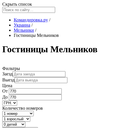
Скрыть список
Командировка.ру
/
Украина
/
Мельники
/
Гостиницы Мельников
Гостиницы Мельников
Фильтры
Заезд
Выезд
Цена
От
До
Количество номеров