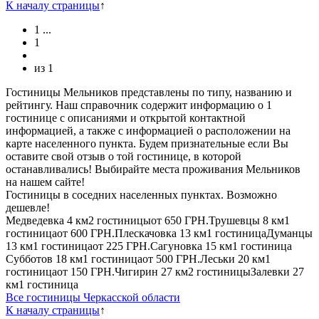
К началу страницы
↑
1
...
1
из
1
Гостиницы Мельников представлены по типу, названию и
рейтингу. Наш справочник содержит информацию о 1
гостинице с описаниями и открытой контактной
информацией, а также с информацией о расположении на
карте населенного пункта. Будем признательные если Вы
оставите свой отзыв о той гостинице, в которой
останавливались! Выбирайте места проживания Мельников
на нашем сайте!
Гостиницы в соседних населенных пунктах. Возможно
дешевле!
Медведевка
4 км
2 гостиницы
от
650 ГРН.
Трушевцы
8 км
1
гостиница
от
600 ГРН.
Плескачовка
13 км
1 гостиница
Думанцы
13 км
1 гостиница
от
225 ГРН.
Сагуновка
15 км
1 гостиница
Субботов
18 км
1 гостиница
от
500 ГРН.
Леськи
20 км
1
гостиница
от
150 ГРН.
Чигирин
27 км
2 гостиницы
Залевки
27
км
1 гостиница
Все гостиницы Черкасской области
К началу страницы
↑