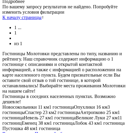
Подробнее
По вашему запросу результатов не найдено. Попробуйте
изменить условия фильтрации
К началу страницы
↑
1
...
1
из
1
Гостиницы Молотовки представлены по типу, названию и
рейтингу. Наш справочник содержит информацию о 1
гостинице с описаниями и открытой контактной
информацией, а также с информацией о расположении на
карте населенного пункта. Будем признательные если Вы
оставите свой отзыв о той гостинице, в которой
останавливались! Выбирайте места проживания Молотовки
на нашем сайте!
Гостиницы в соседних населенных пунктах. Возможно
дешевле!
Новосокольники
11 км
1 гостиница
Опухлики
16 км
3
гостиницы
Спастер
23 км
2 гостиницы
Антропково
25 км
1
гостиница
Невель
27 км
1 гостиница
Великие Луки
27 км
11
гостиниц
Еменец
38 км
1 гостиница
Лобок
43 км
1 гостиница
Пустошка
48 км
1 гостиница