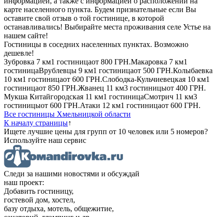
информацией, а также с информацией о расположении на
карте населенного пункта. Будем признательные если Вы
оставите свой отзыв о той гостинице, в которой
останавливались! Выбирайте места проживания селе Устье на
нашем сайте!
Гостиницы в соседних населенных пунктах. Возможно
дешевле!
Зубровка
7 км
1 гостиница
от
800 ГРН.
Макаровка
7 км
1
гостиница
Врублевцы
9 км
1 гостиница
от
500 ГРН.
Колыбаевка
10 км
1 гостиница
от
600 ГРН.
Слободка-Кульчиевецкая
10 км
1
гостиница
от
850 ГРН.
Жванец
11 км
3 гостиницы
от
400 ГРН.
Мукша Китайгородская
11 км
1 гостиница
Смотрич
11 км
3
гостиницы
от
600 ГРН.
Атаки
12 км
1 гостиница
от
600 ГРН.
Все гостиницы Хмельницкой области
К началу страницы
↑
Ищете лучшие цены для групп от 10 человек или 5 номеров?
Используйте наш сервис
Следи за нашими новостями и обсуждай
наш проект:
Добавить гостиницу,
гостевой дом, хостел,
базу отдыха, мотель, общежитие,