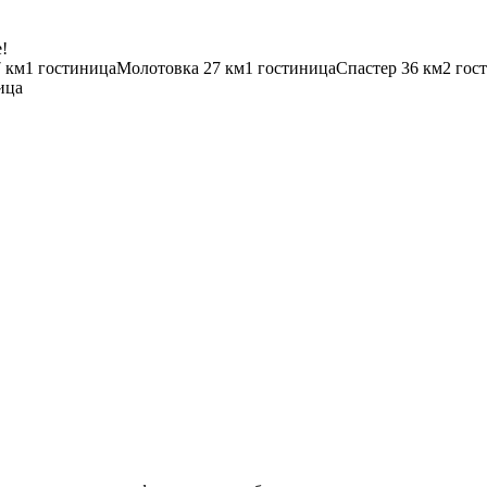
!
7 км
1 гостиница
Молотовка
27 км
1 гостиница
Спастер
36 км
2 гос
ица