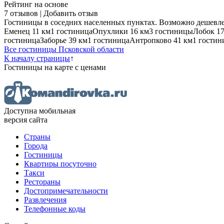
Рейтинг на основе
7 отзывов
|
Добавить отзыв
Гостиницы в соседних населенных пунктах. Возможно дешевле
Еменец
11 км
1 гостиница
Опухлики
16 км
3 гостиницы
Лобок
1
гостиница
Заборье
39 км
1 гостиница
Антропково
41 км
1 гостин
Все гостиницы Псковской области
К началу страницы
↑
Гостиницы
на карте
с ценами
Доступна мобильная
версия сайта
Страны
Города
Гостиницы
Квартиры посуточно
Такси
Рестораны
Достопримечательности
Развлечения
Телефонные коды