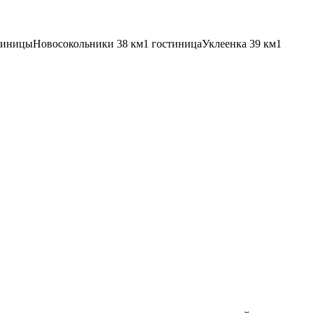
тиницы
Новосокольники
38 км
1 гостиница
Уклеенка
39 км
1