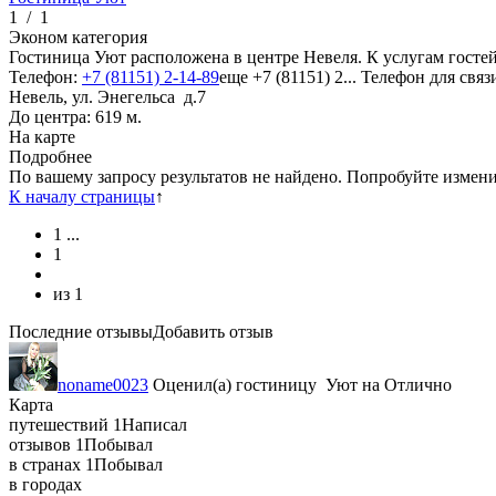
1
/
1
Эконом категория
Гостиница Уют расположена в центре Невеля. К услугам госте
Телефон:
+7 (81151) 2-14-89
еще
+7 (81151) 2...
Телефон для связ
Невель, ул. Энегельса д.7
До центра: 619 м.
На карте
Подробнее
По вашему запросу результатов не найдено. Попробуйте измен
К началу страницы
↑
1
...
1
из
1
Последние отзывы
Добавить отзыв
noname0023
Оценил(а)
гостиницу
Уют
на
Отлично
Карта
путешествий
1
Написал
отзывов
1
Побывал
в странах
1
Побывал
в городах