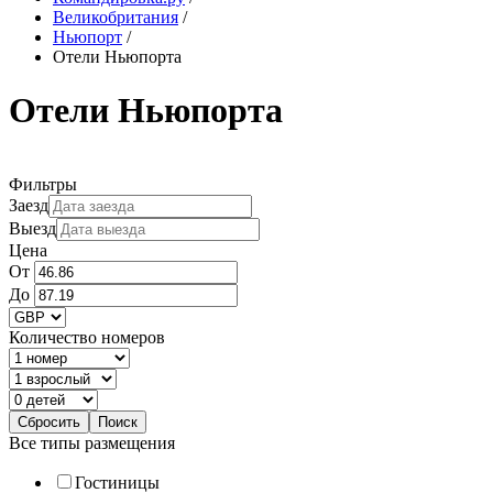
Великобритания
/
Ньюпорт
/
Отели Ньюпорта
Отели Ньюпорта
Фильтры
Заезд
Выезд
Цена
От
До
Количество номеров
Все типы размещения
Гостиницы