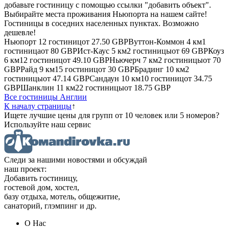
добавьте гостиницу с помощью ссылки "добавить объект".
Выбирайте места проживания Ньюпорта на нашем сайте!
Гостиницы в соседних населенных пунктах. Возможно
дешевле!
Ньюпорт
12 гостиниц
от
27.50 GBP
Вуттон-Коммон
4 км
1
гостиница
от
80 GBP
Ист-Каус
5 км
2 гостиницы
от
69 GBP
Коуз
6 км
12 гостиниц
от
49.10 GBP
Ньючерч
7 км
2 гостиницы
от
70
GBP
Райд
9 км
15 гостиниц
от
30 GBP
Брадинг
10 км
2
гостиницы
от
47.14 GBP
Сандаун
10 км
10 гостиниц
от
34.75
GBP
Шанклин
11 км
22 гостиницы
от
18.75 GBP
Все гостиницы Англии
К началу страницы
↑
Ищете лучшие цены для групп от 10 человек или 5 номеров?
Используйте наш сервис
Следи за нашими новостями и обсуждай
наш проект:
Добавить гостиницу,
гостевой дом, хостел,
базу отдыха, мотель, общежитие,
санаторий, глэмпинг и др.
О Нас