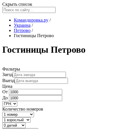
Скрыть список
Командировка.ру
/
Украина
/
Петрово
/
Гостиницы Петрово
Гостиницы Петрово
Фильтры
Заезд
Выезд
Цена
От
До
Количество номеров