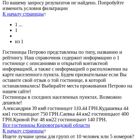
По вашему запросу результатов не найдено. Попробуйте
изменить условия фильтрации
К началу страницы
↑
1
...
1
из
1
Гостиницы Петрово представлены по типу, названию и
рейтингу. Наш справочник содержит информацию о 1
гостинице с описаниями и открытой контактной
информацией, а также с информацией о расположении на
карте населенного пункта. Будем признательные если Вы
оставите свой отзыв о той гостинице, в которой
останавливались! Выбирайте места проживания Петрово на
нашем сайте!
Гостиницы в соседних населенных пунктах. Возможно
дешевле!
Александрия
39 км
8 гостиниц
от
110.44 ГРН.
Кудашевка
44
км
1 гостиница
от
750 ГРН.
Саевка
44 км
2 гостиницы
от
400
ГРН.
Кривой Рог
48 км
22 гостиницы
от
140 ГРН.
Все гостиницы Кировоградской области
К началу страницы
↑
Ищете лучшие цены для групп от 10 человек или 5 номеров?