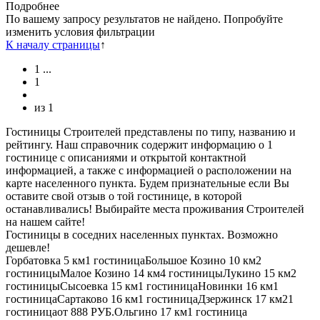
Подробнее
По вашему запросу результатов не найдено. Попробуйте
изменить условия фильтрации
К началу страницы
↑
1
...
1
из
1
Гостиницы Строителей представлены по типу, названию и
рейтингу. Наш справочник содержит информацию о 1
гостинице с описаниями и открытой контактной
информацией, а также с информацией о расположении на
карте населенного пункта. Будем признательные если Вы
оставите свой отзыв о той гостинице, в которой
останавливались! Выбирайте места проживания Строителей
на нашем сайте!
Гостиницы в соседних населенных пунктах. Возможно
дешевле!
Горбатовка
5 км
1 гостиница
Большое Козино
10 км
2
гостиницы
Малое Козино
14 км
4 гостиницы
Лукино
15 км
2
гостиницы
Сысоевка
15 км
1 гостиница
Новинки
16 км
1
гостиница
Сартаково
16 км
1 гостиница
Дзержинск
17 км
21
гостиница
от
888 РУБ.
Ольгино
17 км
1 гостиница