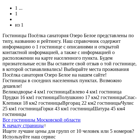
1
...
1
из
1
Гостиницы Посёлка санатория Озеро Белое представлены по
типу, названию и рейтингу. Наш справочник содержит
информацию о 1 гостинице с описаниями и открытой
контактной информацией, а также с информацией о
расположении на карте населенного пункта. Будем
признательные если Вы оставите свой отзыв о той гостинице,
в которой останавливались! Выбирайте места проживания
Посёлка санатория Озеро Белое на нашем сайте!
Гостиницы в соседних населенных пунктах. Возможно
дешевле!
Великодворье
4 км
1 гостиница
Евлево
4 км
1 гостиница
Прудки
16 км
1 гостиница
Полушкино
17 км
2 гостиницы
Спас-
Клепики
18 км
2 гостиницы
Вргорац
22 км
2 гостиницы
Чулис
25 км
1 гостиница
Горки
43 км
1 гостиница
Шатура
45 км
4
гостиницы
Все гостиницы Московской области
К началу страницы
↑
Ищете лучшие цены для групп от 10 человек или 5 номеров?
Используйте наш сервис