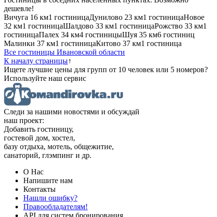
дешевле!
Вичуга
16 км
1 гостиница
Дунилово
23 км
1 гостиница
Новое
32 км
1 гостиница
Шалдово
33 км
1 гостиница
Рожство
33 км
1
гостиница
Палех
34 км
4 гостиницы
Шуя
35 км
6 гостиниц
Малинки
37 км
1 гостиница
Китово
37 км
1 гостиница
Все гостиницы Ивановской области
К началу страницы
↑
Ищете лучшие цены для групп от 10 человек или 5 номеров?
Используйте наш сервис
Следи за нашими новостями и обсуждай
наш проект:
Добавить гостиницу,
гостевой дом, хостел,
базу отдыха, мотель, общежитие,
санаторий, глэмпинг и др.
О Нас
Напишите нам
Контакты
Нашли ошибку?
Правообладателям!
API для систем бронирования