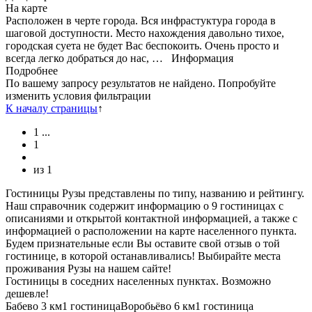
На карте
Расположен в черте города. Вся инфрастуктура города в
шаговой доступности. Место нахождения давольно тихое,
городская суета не будет Вас беспокоить. Очень просто и
всегда легко добраться до нас, …
Информация
Подробнее
По вашему запросу результатов не найдено. Попробуйте
изменить условия фильтрации
К началу страницы
↑
1
...
1
из
1
Гостиницы Рузы представлены по типу, названию и рейтингу.
Наш справочник содержит информацию о 9 гостиницах с
описаниями и открытой контактной информацией, а также с
информацией о расположении на карте населенного пункта.
Будем признательные если Вы оставите свой отзыв о той
гостинице, в которой останавливались! Выбирайте места
проживания Рузы на нашем сайте!
Гостиницы в соседних населенных пунктах. Возможно
дешевле!
Бабево
3 км
1 гостиница
Воробьёво
6 км
1 гостиница