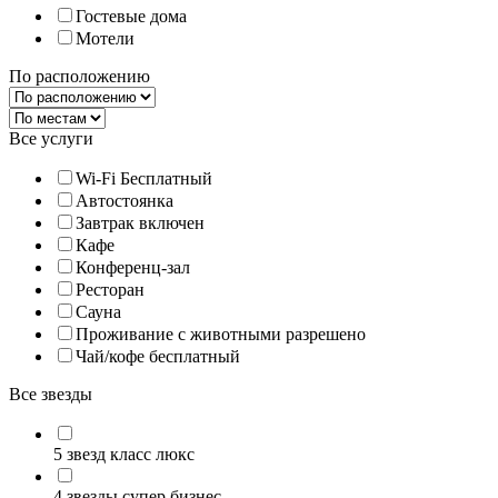
Гостевые дома
Мотели
По расположению
Все услуги
Wi-Fi Бесплатный
Автостоянка
Завтрак включен
Кафе
Конференц-зал
Ресторан
Сауна
Проживание с животными разрешено
Чай/кофе бесплатный
Все звезды
5 звезд класс люкс
4 звезды супер бизнес