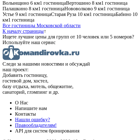
Волынщино
6 км
1 гостиница
Вертошино
8 км
1 гостиница
Палашкино
8 км
1 гостиница
Нововолково
9 км
1 гостиница
Устье
9 км
1 гостиница
Старая Руза
10 км
1 гостиница
Бабино
10
км
1 гостиница
Все гостиницы Московской области
К началу страницы
↑
Ищете лучшие цены для групп от 10 человек или 5 номеров?
Используйте наш сервис
Следи за нашими новостями и обсуждай
наш проект:
Добавить гостиницу,
гостевой дом, хостел,
базу отдыха, мотель, общежитие,
санаторий, глэмпинг и др.
О Нас
Напишите нам
Контакты
Нашли ошибку?
Правообладателям!
API для систем бронирования