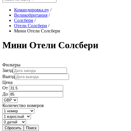
Командировка.ру
/
Великобритания
/
Солсбери
/
Отели Солсбери
/
Мини Отели Солсбери
Мини Отели Солсбери
Фильтры
Заезд
Выезд
Цена
От
До
Количество номеров