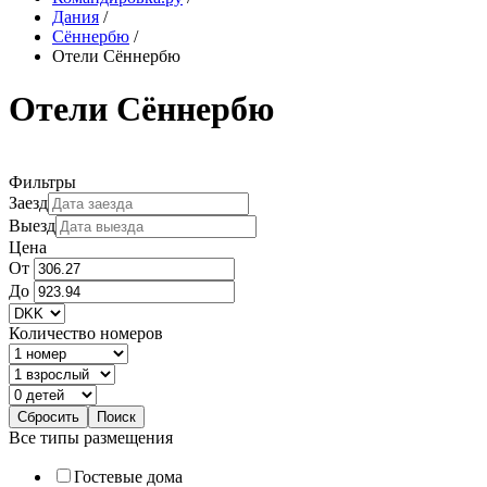
Дания
/
Сённербю
/
Отели Сённербю
Отели Сённербю
Фильтры
Заезд
Выезд
Цена
От
До
Количество номеров
Все типы размещения
Гостевые дома