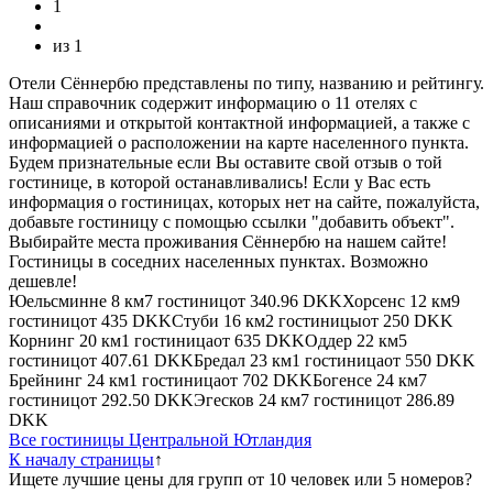
1
из
1
Отели Сённербю представлены по типу, названию и рейтингу.
Наш справочник содержит информацию о 11 отелях с
описаниями и открытой контактной информацией, а также с
информацией о расположении на карте населенного пункта.
Будем признательные если Вы оставите свой отзыв о той
гостинице, в которой останавливались! Если у Вас есть
информация о гостиницах, которых нет на сайте, пожалуйста,
добавьте гостиницу с помощью ссылки "добавить объект".
Выбирайте места проживания Сённербю на нашем сайте!
Гостиницы в соседних населенных пунктах. Возможно
дешевле!
Юельсминне
8 км
7 гостиниц
от
340.96 DKK
Хорсенс
12 км
9
гостиниц
от
435 DKK
Стуби
16 км
2 гостиницы
от
250 DKK
Корнинг
20 км
1 гостиница
от
635 DKK
Оддер
22 км
5
гостиниц
от
407.61 DKK
Бредал
23 км
1 гостиница
от
550 DKK
Брейнинг
24 км
1 гостиница
от
702 DKK
Богенсе
24 км
7
гостиниц
от
292.50 DKK
Эгесков
24 км
7 гостиниц
от
286.89
DKK
Все гостиницы Центральной Ютландия
К началу страницы
↑
Ищете лучшие цены для групп от 10 человек или 5 номеров?