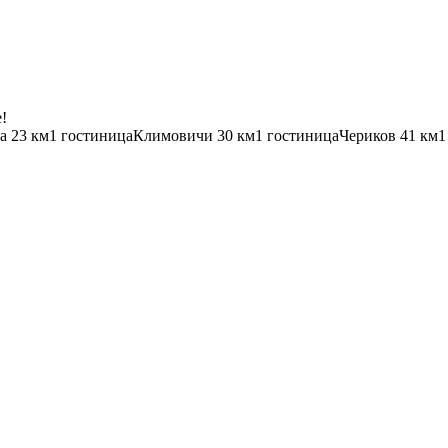
!
а
23 км
1 гостиница
Климовичи
30 км
1 гостиница
Чериков
41 км
1