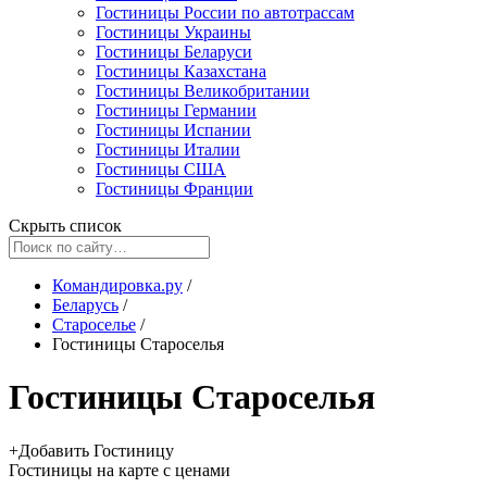
Гостиницы России по автотрассам
Гостиницы Украины
Гостиницы Беларуси
Гостиницы Казахстана
Гостиницы Великобритании
Гостиницы Германии
Гостиницы Испании
Гостиницы Италии
Гостиницы США
Гостиницы Франции
Скрыть список
Командировка.ру
/
Беларусь
/
Староселье
/
Гостиницы Староселья
Гостиницы Староселья
+
Добавить Гостиницу
Гостиницы
на карте
с ценами