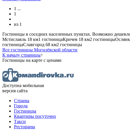
1
...
1
из
1
Гостиницы в соседних населенных пунктах. Возможно дешевле
Мстиславль
18 км
1 гостиница
Кричев
18 км
2 гостиницы
Ослянк
гостиница
Славгород
68 км
2 гостиницы
Все гостиницы Могилёвской области
К началу страницы
↑
Гостиницы
на карте
с ценами
Доступна мобильная
версия сайта
Страны
Города
Гостиницы
Квартиры посуточно
Такси
Рестораны