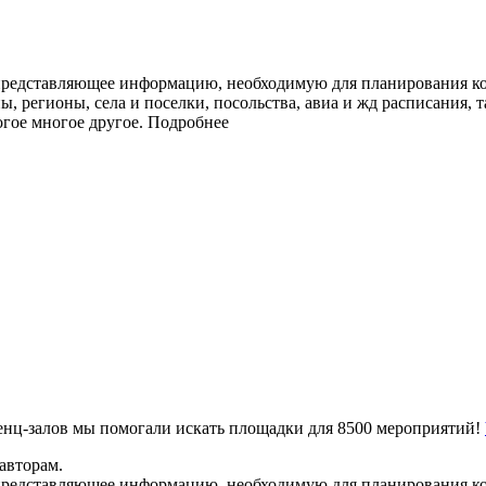
представляющее информацию, необходимую для планирования ко
ы, регионы, села и поселки, посольства, авиа и жд расписания, 
огое многое другое.
Подробнее
ренц-залов мы помогали искать площадки для 8500 мероприятий!
авторам.
представляющее информацию, необходимую для планирования ко