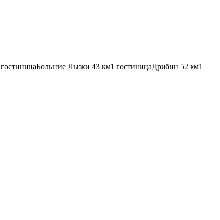
 гостиница
Большие Лызки
43 км
1 гостиница
Дрибин
52 км
1