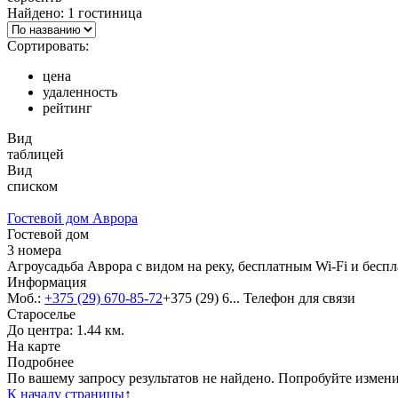
Найдено: 1 гостиница
Сортировать:
цена
удаленность
рейтинг
Вид
таблицей
Вид
списком
Гостевой дом Аврора
Гостевой дом
3 номера
Агроусадьба Аврора с видом на реку, бесплатным Wi-Fi и бесп
Информация
Моб.:
+375 (29) 670-85-72
+375 (29) 6...
Телефон для связи
Староселье
До центра: 1.44 км.
На карте
Подробнее
По вашему запросу результатов не найдено. Попробуйте измен
К началу страницы
↑