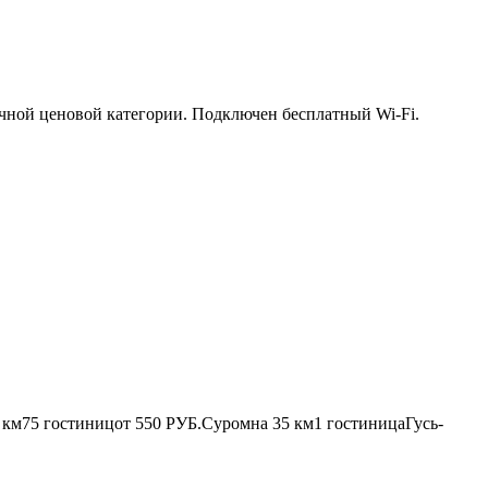
личной ценовой категории. Подключен бесплатный Wi-Fi.
 км
75 гостиниц
от
550 РУБ.
Суромна
35 км
1 гостиница
Гусь-