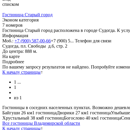
списком
Гостиница Старый город
Эконом категория
7 номеров
Гостиница Старый город расположена в городе Судогда. К усл
Информация
Моб.:
+7 (900) 587-00-66
+7 (900) 5...
Телефон для связи
Судогда, пл. Свободы д.6, стр. 2
До центра: 888 м.
На карте
Подробнее
По вашему запросу результатов не найдено. Попробуйте измен
К началу страницы
↑
1
...
1
из
1
Гостиницы в соседних населенных пунктах. Возможно дешевле
Байгуши
26 км
1 гостиница
Дворики
27 км
1 гостиница
Улыбыше
Хрустальный
38 км
8 гостиниц
Богослово
40 км
1 гостиница
Сен
Все гостиницы Владимирской области
К началу страницы
↑