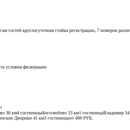
угам гостей круглосуточная стойка регистрации, 7 номеров раз
ить условия фильтрации
!
во
30 км
4 гостиницы
Боголюбово
33 км
1 гостиница
Владимир
34
инские Дворики
41 км
3 гостиницы
от
400 РУБ.