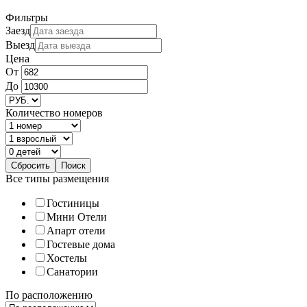
Фильтры
Заезд
Выезд
Цена
От
До
Количество номеров
Все типы размещения
Гостиницы
Мини Отели
Апарт отели
Гостевые дома
Хостелы
Санатории
По расположению