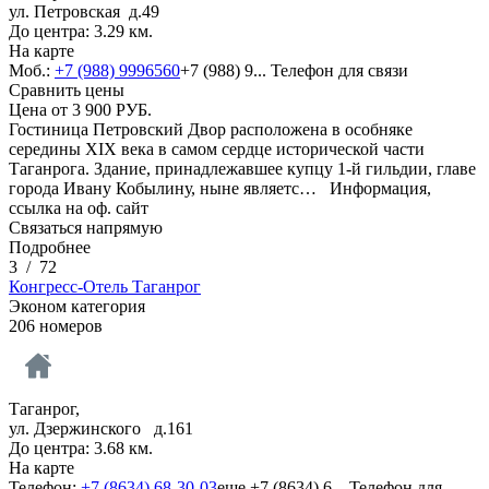
ул. Петровская д.49
До центра: 3.29 км.
На карте
Моб.:
+7 (988) 9996560
+7 (988) 9...
Телефон для связи
Сравнить цены
Цена от
3 900
РУБ.
Гостиница Петровский Двор расположена в особняке
середины XIX века в самом сердце исторической части
Таганрога. Здание, принадлежавшее купцу 1-й гильдии, главе
города Ивану Кобылину, ныне являетс…
Информация,
ссылка на оф. сайт
Связаться напрямую
Подробнее
3
/
72
Конгресс-Отель Таганрог
Эконом категория
206 номеров
Таганрог,
ул. Дзержинского д.161
До центра: 3.68 км.
На карте
Телефон:
+7 (8634) 68-30-03
еще
+7 (8634) 6...
Телефон для