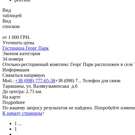
Вид
таблицей
Вид
списком
от
1 000
ГРН.
Уточнить цены
Гостиница Георг Парк
Эконом категория
34 номера
Отельно-ресторанный комплекс Георг Парк расположен в селе 
Информация
Связаться напрямую
Моб.:
+38 (098) 777-65-38
+38 (098) 7...
Телефон для связи
Тарашаны, ул. Валякузьминська д.6
До центра: 2.73 км.
На карте
Подробнее
По вашему запросу результатов не найдено. Попробуйте измен
К началу страницы
↑
1
...
1