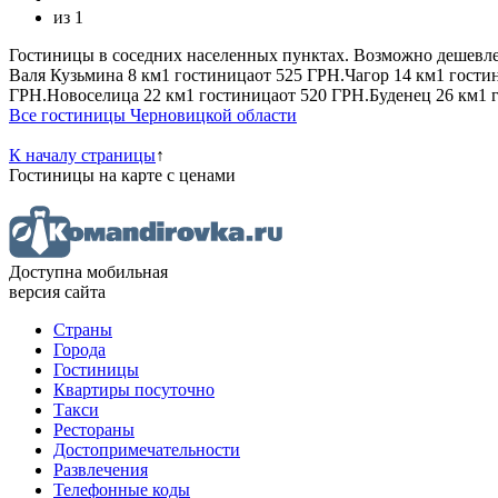
из
1
Гостиницы в соседних населенных пунктах. Возможно дешевле
Валя Кузьмина
8 км
1 гостиница
от
525 ГРН.
Чагор
14 км
1 гости
ГРН.
Новоселица
22 км
1 гостиница
от
520 ГРН.
Буденец
26 км
1 
Все гостиницы Черновицкой области
К началу страницы
↑
Гостиницы
на карте
с ценами
Доступна мобильная
версия сайта
Страны
Города
Гостиницы
Квартиры посуточно
Такси
Рестораны
Достопримечательности
Развлечения
Телефонные коды