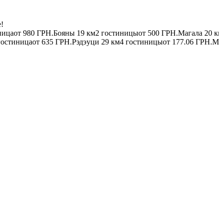
!
ница
от
980 ГРН.
Бояны
19 км
2 гостиницы
от
500 ГРН.
Магала
20 
гостиница
от
635 ГРН.
Рэдэуци
29 км
4 гостиницы
от
177.06 ГРН.
М