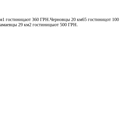
км
1 гостиница
от
360 ГРН.
Черновцы
20 км
65 гостиниц
от
100
амаевцы
29 км
2 гостиницы
от
500 ГРН.