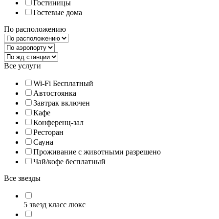
Гостиницы
Гостевые дома
По расположению
Все услуги
Wi-Fi Бесплатный
Автостоянка
Завтрак включен
Кафе
Конференц-зал
Ресторан
Сауна
Проживание с животными разрешено
Чай/кофе бесплатный
Все звезды
5 звезд класс люкс