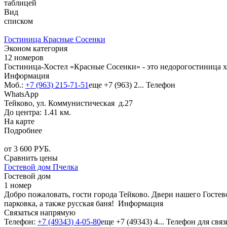
таблицей
Вид
списком
Гостиница Красные Сосенки
Эконом категория
12 номеров
Гостиница-Хостел «Красные Сосенки» - это недорогостиница х
Информация
Моб.:
+7 (963) 215-71-51
еще
+7 (963) 2...
Телефон
WhatsApp
Тейково, ул. Коммунистическая д.27
До центра: 1.41 км.
На карте
Подробнее
от
3 600
РУБ.
Сравнить цены
Гостевой дом Пчелка
Гостевой дом
1 номер
Добро пожаловать, гости города Тейково. Двери нашего Гостево
парковка, а также русская баня!
Информация
Связаться напрямую
Телефон:
+7 (49343) 4-05-80
еще
+7 (49343) 4...
Телефон для связ