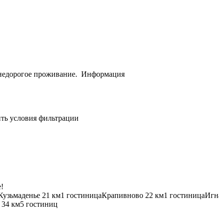
 недорогое проживание.
Информация
ить условия фильтрации
!
Кузьмаденье
21 км
1 гостиница
Крапивново
22 км
1 гостиница
Игн
34 км
5 гостиниц