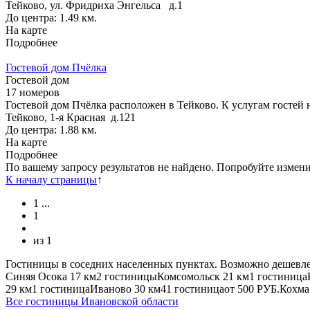
Тейково, ул. Фридриха Энгельса д.1
До центра: 1.49 км.
На карте
Подробнее
Гостевой дом Пчёлка
Гостевой дом
17 номеров
Гостевой дом Пчёлка расположен в Тейково. К услугам гостей
Тейково, 1-я Красная д.121
До центра: 1.88 км.
На карте
Подробнее
По вашему запросу результатов не найдено. Попробуйте измен
К началу страницы
↑
1
...
1
из
1
Гостиницы в соседних населенных пунктах. Возможно дешевле
Синяя Осока
17 км
2 гостиницы
Комсомольск
21 км
1 гостиница
29 км
1 гостиница
Иваново
30 км
41 гостиница
от
500 РУБ.
Кохма
Все гостиницы Ивановской области