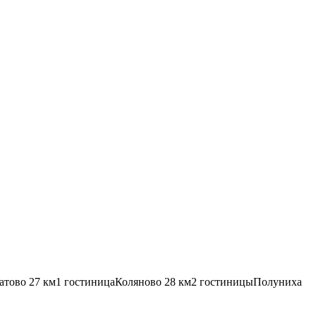
атово
27 км
1 гостиница
Коляново
28 км
2 гостиницы
Полуниха