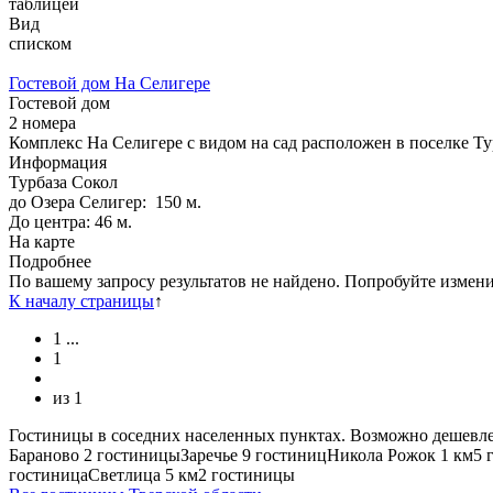
таблицей
Вид
списком
Гостевой дом На Селигере
Гостевой дом
2 номера
Комплекс На Селигере с видом на сад расположен в поселке Тур
Информация
Турбаза Сокол
до Озера Селигер: 150 м.
До центра: 46 м.
На карте
Подробнее
По вашему запросу результатов не найдено. Попробуйте измен
К началу страницы
↑
1
...
1
из
1
Гостиницы в соседних населенных пунктах. Возможно дешевле
Бараново
2 гостиницы
Заречье
9 гостиниц
Никола Рожок
1 км
5 
гостиница
Светлица
5 км
2 гостиницы