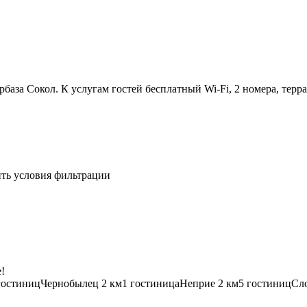
база Сокол. К услугам гостей бесплатный Wi-Fi, 2 номера, терр
ить условия фильтрации
!
гостиниц
Чернобылец
2 км
1 гостиница
Неприе
2 км
5 гостиниц
Сл