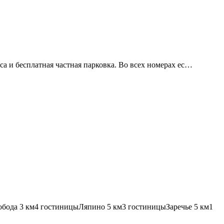
аса и бесплатная частная парковка. Во всех номерах ес…
обода
3 км
4 гостиницы
Ляпино
5 км
3 гостиницы
Зарeчье
5 км
1