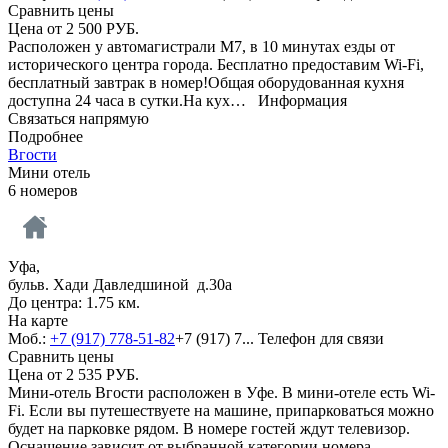
Сравнить цены
Цена от
2 500
РУБ.
Расположен у автомагистрали М7, в 10 минутах езды от
исторического центра города. Бесплатно предоставим Wi-Fi,
бесплатный завтрак в номер!Общая оборудованная кухня
доступна 24 часа в сутки.На кух…
Информация
Связаться напрямую
Подробнее
Вгости
Мини отель
6 номеров
Уфа,
бульв. Хади Давледшиной д.30а
До центра: 1.75 км.
На карте
Моб.:
+7 (917) 778-51-82
+7 (917) 7...
Телефон для связи
Сравнить цены
Цена от
2 535
РУБ.
Мини-отель Вгости расположен в Уфе. В мини-отеле есть Wi-
Fi. Если вы путешествуете на машине, припарковаться можно
будет на парковке рядом. В номере гостей ждут телевизор.
Оснащение зависит от выбранной категории номера.