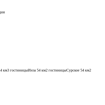
ция
44 км
3 гостиницы
Инза
54 км
2 гостиницы
Сурское
54 км
2