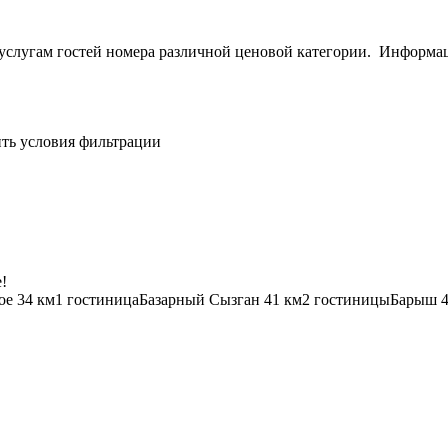
услугам гостей номера различной ценовой категории.
Информа
ить условия фильтрации
!
ое
34 км
1 гостиница
Базарный Сызган
41 км
2 гостиницы
Барыш