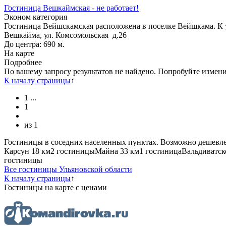
Гостиница Вешкаймская - не работает!
Эконом категория
Гостиница Вейшскамская расположена в поселке Вейшкама. К 
Вешкайма, ул. Комсомольская д.26
До центра: 690 м.
На карте
Подробнее
По вашему запросу результатов не найдено. Попробуйте измен
К началу страницы
↑
1
...
1
из
1
Гостиницы в соседних населенных пунктах. Возможно дешевле
Карсун
18 км
2 гостиницы
Майна
33 км
1 гостиница
Вальдиватск
гостиницы
Все гостиницы Ульяновской области
К началу страницы
↑
Гостиницы
на карте
с ценами