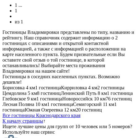
1
...
1
из
1
Гостиницы Владимировки представлены по типу, названию и
рейтингу. Наш справочник содержит информацию о 2
гостиницах с описаниями и открытой контактной
информацией, а также с информацией о расположении на
карте населенного пункта. Будем признательные если Вы
оставите свой отзыв о той гостинице, в которой
останавливались! Выбирайте места проживания
Владимировки на нашем сайте!
Гостиницы в соседних населенных пунктах. Возможно
дешевле!
Борисовка
4 км
1 гостиница
Кирриловка
4 км
2 гостиницы
Цемдолина
5 км
8 гостиниц
Ленинский Путь
8 км
1 гостиница
Глебовское
9 км
1 гостиница
Новороссийск
10 км
76 гостиниц
Лесная Поляна
10 км
1 гостиница
Семигорский
11 км
1
гостиница
Южная Озереевка
12 км
20 гостиниц
Все гостиницы Краснодарского края
К началу страницы
↑
Ищете лучшие цены для групп от 10 человек или 5 номеров?
Используйте наш сервис