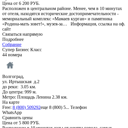
Цена от
6 200
РУБ.
Расположен в центральном районе. Менее, чем в 10 минутах
от отеля, находятся исторические достопримечательности -
мемориальный комплекс «Мамаев курган» и памятника
«Родина-мать зовет!», музея-за…
Информация, ссылка на оф.
сайт
Связаться напрямую
Подробнее
Собрание
Супер Бизнес Класс
44 номера
Волгоград,
ул. Иртышская д.2
до реки: 3.05 км.
До центра: 999 м.
Метро: Площадь Ленина 2.38 км.
На карте
Free:
8 (800) 509292
еще
8 (800) 5...
Телефон
WhatsApp
Сравнить цены
Цена от
5 800
РУБ.
Расположен в 10 минутах езды от центра города, самых