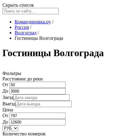
Скрыть список
Командировка.ру
/
Россия
/
Волгоград
/
Гостиницы Волгограда
Гостиницы Волгограда
Фильтры
Расстояние до реки
От
До
Заезд
Выезд
Цена
От
До
Количество номеров